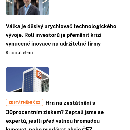
Válka je děsivý urychlovač technologického
vývoje. Rolí investorů je přeměnit krizí
vynucené inovace na udržitelné firmy
8 minut čtení
Hra na zestátnění s
ZESTÁTNĚNÍ ČEZ
30procentním ziskem? Zeptali jsme se
expertů, jestli před valnou hromadou
kupovat, nebo prodávat akcie ČEZ