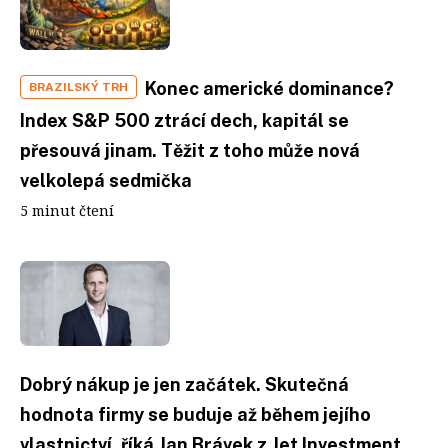
Konec americké dominance?
BRAZILSKÝ TRH
Index S&P 500 ztrácí dech, kapitál se
přesouvá jinam. Těžit z toho může nová
velkolepá sedmička
5 minut čtení
Dobrý nákup je jen začátek. Skutečná
hodnota firmy se buduje až během jejího
vlastnictví, říká Jan Brávek z Jet Investment