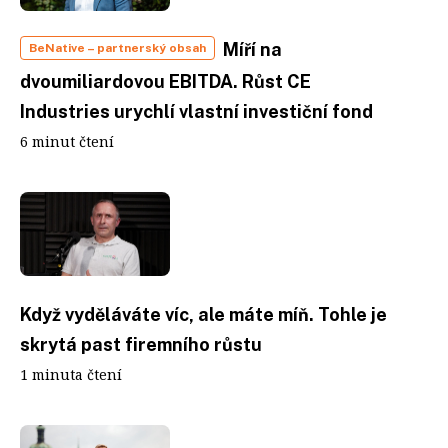
Míří na
BeNative
– partnerský obsah
dvoumiliardovou EBITDA. Růst CE
Industries urychlí vlastní investiční fond
6 minut čtení
Když vyděláváte víc, ale máte míň. Tohle je
skrytá past firemního růstu
1 minuta čtení