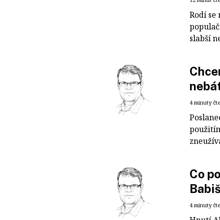
Rodí se
populačn
slabší n
Chcem
nebát
4 minuty čt
Poslane
použitím
zneužíva
Co po
Babiš
4 minuty čt