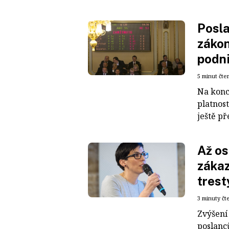
Posla
zákon
podni
5 minut čte
Na konci
platnost
ještě p
Až os
zákaz
trest
3 minuty čt
Zvýšení 
poslanců