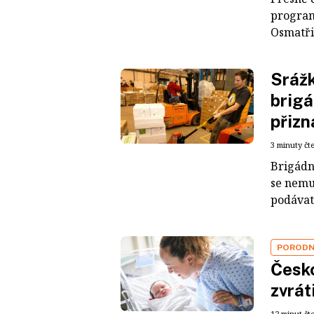
program 
Osmatři
Srážk
brigá
přizn
3 minuty čt
Brigádn
se nemu
podávat
POROD
Česko
zvrát
12 minut čt