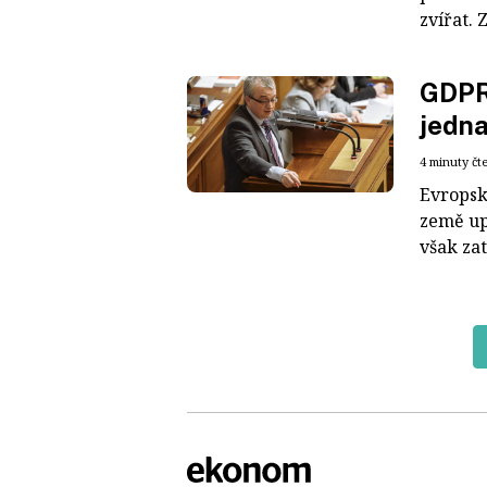
zvířat. 
GDPR 
jedn
4 minuty čt
Evropské
země up
však za