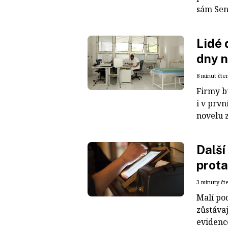
sám Sená
Lidé 
dny n
8 minut čte
Firmy b
i v prvn
novelu z
Další
prota
3 minuty čt
Malí po
zůstávaj
evidence