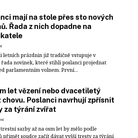
nci mají na stole přes sto nových
ů. Řada z nich dopadne na
katele
ní
 letních prázdnin již tradičně vstupuje v
 řada novinek, které stihli poslanci projednat
řed parlamentním volnem. První...
m let vězení nebo dvacetiletý
 chovu. Poslanci navrhují zpřísnit
y za týrání zvířat
ení
trestní sazby až na osm let by mělo podle
 přimět soudce začít dávat vyšší tresty za týrání