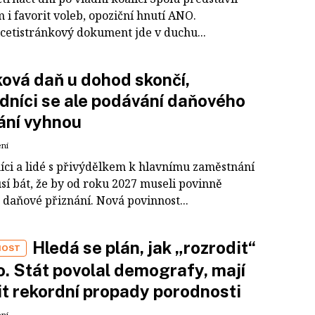
i favorit voleb, opoziční hnutí ANO.
cetistránkový dokument jde v duchu...
ová daň u dohod skončí,
dníci se ale podávání daňového
ání vyhnou
ení
íci a lidé s přivýdělkem k hlavnímu zaměstnání
sí bát, že by od roku 2027 museli povinně
 daňové přiznání. Nová povinnost...
Hledá se plán, jak „rozrodit“
NOST
. Stát povolal demografy, mají
it rekordní propady porodnosti
ení