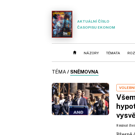
AKTUÁLNÍ ČÍSLO
ČASOPISU EKONOM
NÁZORY
TÉMATA
ROZ
TÉMA
/
SNĚMOVNA
VOLEBN
Všem 
hypot
vysvě
8 minut čte
Přesně č