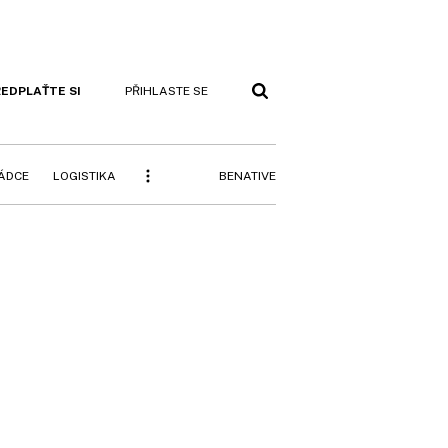
EDPLAŤTE SI
PŘIHLASTE SE
BENATIVE
RÁDCE
LOGISTIKA