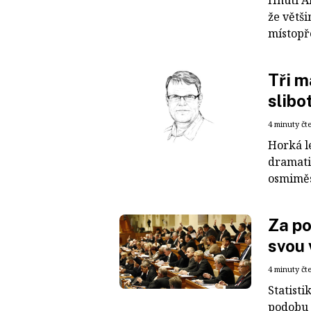
Hnutí AN
že větš
místopř
Tři m
slibo
4 minuty čt
Horká le
dramati
osmiměs
Za po
svou 
4 minuty čt
Statisti
podobu 