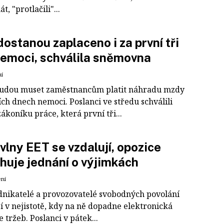
t, "protlačili"...
dostanou zaplaceno i za první tři
emoci, schválila sněmovna
ní
udou muset zaměstnancům platit náhradu mzdy
ích dnech nemoci. Poslanci ve středu schválili
ákoníku práce, která první tři...
 vlny EET se vzdalují, opozice
huje jednání o výjimkách
ení
dnikatelé a provozovatelé svobodných povolání
í v nejistotě, kdy na ně dopadne elektronická
 tržeb. Poslanci v pátek...