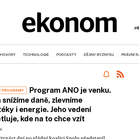
PŘ
HOVORY
TECHNOLOGIE
PODCASTY
DĚJINY BYZNYSU
PRÁVNÍ 
Program ANO je venku.
Í PROGRAMY
snížíme daně, zlevníme
éky i energie. Jeho vedení
tluje, kde na to chce vzít
ní
trnáct dní po vládní koalici Spolu představil