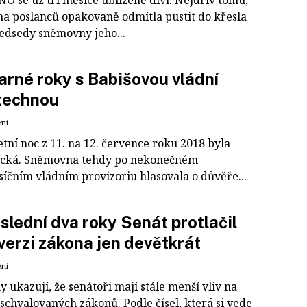
O se už tři měsíce ublíženě diví. Nejdřív tomu,
ina poslanců opakovaně odmítla pustit do křesla
edsedy sněmovny jeho...
arné roky s Babišovou vládní
technou
ení
tní noc z 11. na 12. července roku 2018 byla
cká. Sněmovna tehdy po nekonečném
íčním vládním provizoriu hlasovala o důvěře...
slední dva roky Senát protlačil
verzi zákona jen devětkrát
ení
ky ukazují, že senátoři mají stále menší vliv na
schvalovaných zákonů. Podle čísel, která si vede