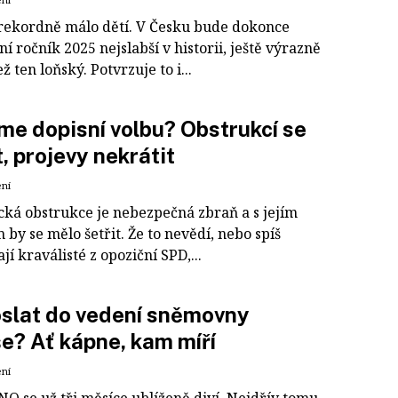
 rekordně málo dětí. V Česku bude dokonce
í ročník 2025 nejslabší v historii, ještě výrazně
ež ten loňský. Potvrzuje to i...
e dopisní volbu? Obstrukcí se
, projevy nekrátit
ení
cká obstrukce je nebezpečná zbraň a s jejím
 by se mělo šetřit. Že to nevědí, nebo spíš
jí kraválisté z opoziční SPD,...
slat do vedení sněmovny
e? Ať kápne, kam míří
ení