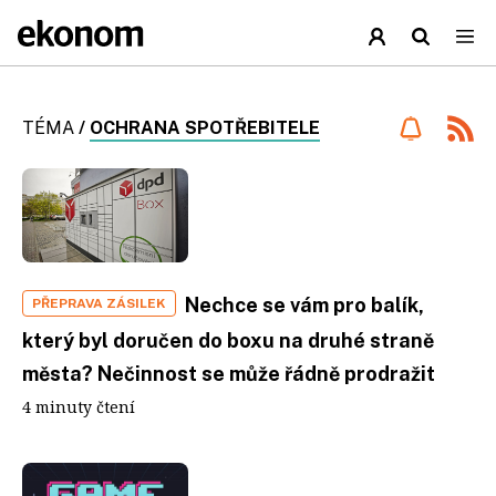
TÉMA
/
OCHRANA SPOTŘEBITELE
Nechce se vám pro balík,
PŘEPRAVA ZÁSILEK
který byl doručen do boxu na druhé straně
města? Nečinnost se může řádně prodražit
4 minuty čtení