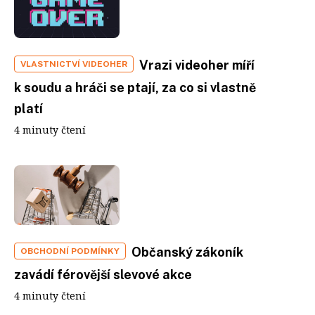
Vrazi videoher míří
VLASTNICTVÍ VIDEOHER
k soudu a hráči se ptají, za co si vlastně
platí
4 minuty čtení
Občanský zákoník
OBCHODNÍ PODMÍNKY
zavádí férovější slevové akce
4 minuty čtení