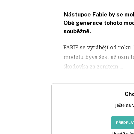
Nástupce Fabie by se mohl 
Obě generace tohoto mod
souběžně.
FABIE se vyrábějí od roku
modelu bývá šest až osm le
škodovka za zenitem....
Chc
Ještě na 
PŘEDPLAT
První 2 měs