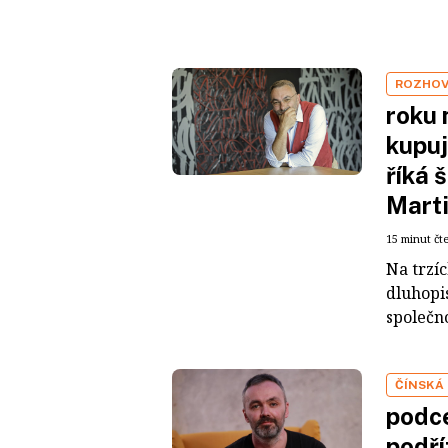
ROZHO
roku 
kupuj
říká 
Mart
15 minut čt
Na trzí
dluhopis
společno
ČÍNSKÁ
podce
podří