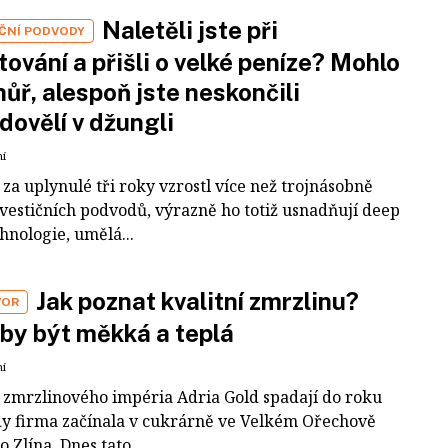
Naletěli jste při
IČNÍ PODVODY
tování a přišli o velké peníze? Mohlo
 hůř, alespoň jste neskončili
dovělí v džungli
ní
za uplynulé tři roky vzrostl více než trojnásobně
nvestičních podvodů, výrazně ho totiž usnadňují deep
hnologie, umělá...
Jak poznat kvalitní zmrzlinu?
VOR
by být měkká a teplá
ní
 zmrzlinového impéria Adria Gold spadají do roku
dy firma začínala v cukrárně ve Velkém Ořechově
 Zlína. Dnes tato...