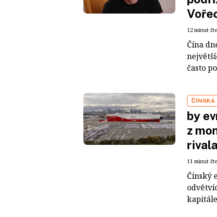
Voře
12 minut čt
Čína dn
největš
často po
ČÍNSKÁ
by ev
z mon
rival
11 minut čt
Čínský 
odvětvíc
kapitál