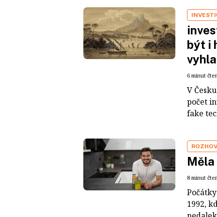
INVEST
inves
být i
vyhla
6 minut čte
V Česku 
počet i
fake tec
ROZHO
Měla 
8 minut čte
Počátky
1992, k
nedaleko