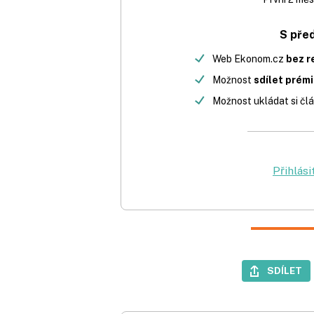
S pře
Web Ekonom.cz
bez r
Možnost
sdílet prém
Možnost ukládat si člá
Přihlási
SDÍLET