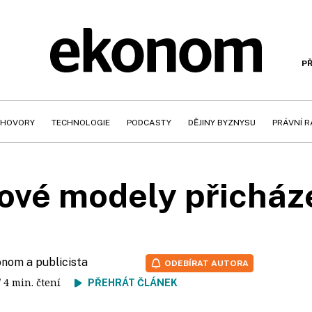
PŘ
HOVORY
TECHNOLOGIE
PODCASTY
DĚJINY BYZNYSU
PRÁVNÍ 
ové modely přicháze
onom a publicista
ODEBÍRAT AUTORA
/ 4 min. čtení
PŘEHRÁT ČLÁNEK