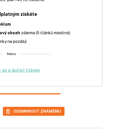
dplatným získáte
eklam
iový obsah
zdarma (5 článků měsíčně)
nky na později
Nebo
t se a dočíst článek
ODEMKNOUT ZNÁMÉMU