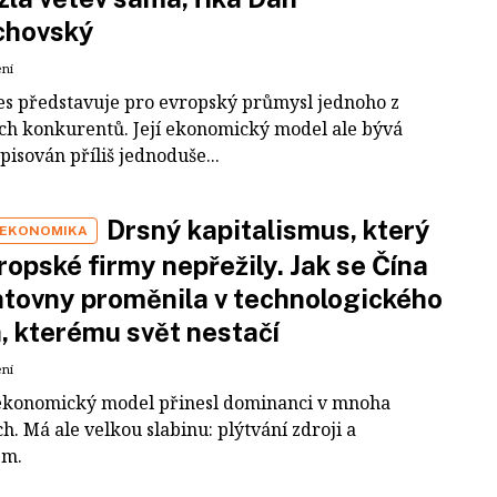
chovský
ení
es představuje pro evropský průmysl jednoho z
ích konkurentů. Její ekonomický model ale bývá
pisován příliš jednoduše...
Drsný kapitalismus, který
 EKONOMIKA
ropské firmy nepřežily. Jak se Čína
tovny proměnila v technologického
a, kterému svět nestačí
ení
ekonomický model přinesl dominanci v mnoha
h. Má ale velkou slabinu: plýtvání zdroji a
em.