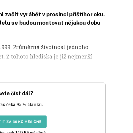
začít vyrábět v prosinci příštího roku.
elu se budou montovat nějakou dobu
 1999. Průměrná životnost jednoho
t. Z tohoto hlediska je již nejmenší
ete číst dál?
vás čeká 95 % článku.
IT ZA 39 KČ MĚSÍČNĚ
íce, pak 149 Kč měsíčně