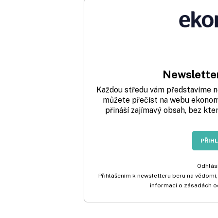
Newsletter
Každou středu vám představíme nej
můžete přečíst na webu ekonom.
přináší zajímavý obsah, bez kte
PŘIH
Odhlási
Přihlášením k newsletteru beru na vědomí,
informací o zásadách o