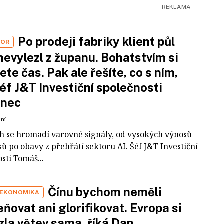
Po prodeji fabriky klient půl
VOR
nevylezl z županu. Bohatstvím si
ete čas. Pak ale řešíte, co s ním,
šéf J&T Investiční společnosti
inec
ení
ch se hromadí varovné signály, od vysokých výnosů
ů po obavy z přehřátí sektoru AI. Šéf J&T Investiční
sti Tomáš...
Čínu bychom neměli
 EKONOMIKA
ňovat ani glorifikovat. Evropa si
zla větev sama, říká Dan