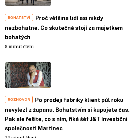
Proč většina lidí asi nikdy
BOHATSTVÍ
nezbohatne. Co skutečně stojí za majetkem
bohatých
8 minut čtení
Po prodeji fabriky klient půl roku
ROZHOVOR
nevylezl z županu. Bohatstvím si kupujete čas.
Pak ale řešíte, co s ním, říká šéf J&T Investiční
společnosti Martinec
15 minut čtení