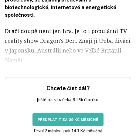
biotechnologické, internetové a energetické
společnosti.
Dračí doupě není jen hra. Je to i populární TV
reality show Dragon's Den. Znají ji třeba diváci
v Japonsku, Austrálii nebo ve Velké Británii.
Námět...
Chcete číst dál?
Ještě na vás čeká 95 % článku.
PŘEDPLATIT ZA 39 KČ MĚSÍČNĚ
První 2 měsíce, pak 149 Kč měsíčně