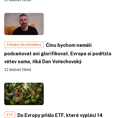
Čínu bychom neměli
ČÍNSKÁ EKONOMIKA
podceňovat ani glorifikovat. Evropa si podřízla
větev sama, říká Dan Vořechovský
12 minut čtení
Do Evropy přišlo ETF, které vyplácí 14
ETF