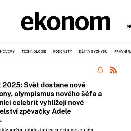
PŘ
HOVORY
TECHNOLOGIE
PODCASTY
DĚJINY BYZNYSU
PRÁVNÍ 
 2025: Svět dostane nové
ony, olympismus nového šéfa a
níci celebrit vyhlížejí nové
lství zpěvačky Adele
ní
ekávanými událostmi ve sportu nejsou jen