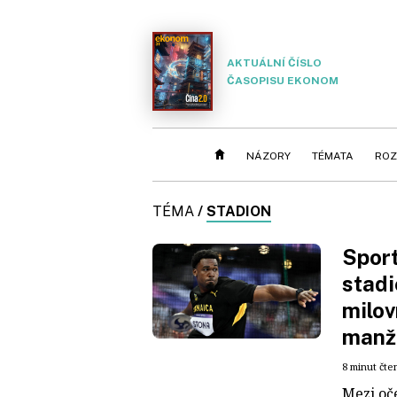
AKTUÁLNÍ ČÍSLO
ČASOPISU EKONOM
NÁZORY
TÉMATA
ROZ
TÉMA
/
STADION
Sport
stadi
milov
manže
8 minut čte
Mezi oč