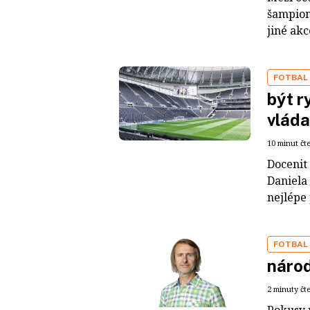
šampioná
jiné akc
FOTBAL
být r
vláda
10 minut čt
Docenit
Daniela 
nejlépe
FOTBAL
náro
2 minuty čt