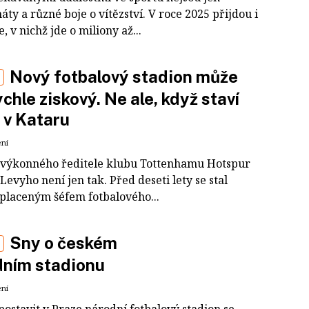
ty a různé boje o vítězství. V roce 2025 přijdou i
e, v nichž jde o miliony až...
Nový fotbalový stadion může
ychle ziskový. Ne ale, když staví
 v Kataru
ení
 výkonného ředitele klubu Tottenhamu Hotspur
Levyho není jen tak. Před deseti lety se stal
 placeným šéfem fotbalového...
Sny o českém
dním stadionu
ení