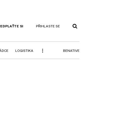
EDPLAŤTE SI
PŘIHLASTE SE
BENATIVE
RÁDCE
LOGISTIKA