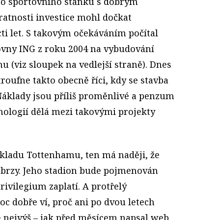
ho sportovního stánku s dobrým
tnosti investice mohl dočkat
ti let. S takovým očekáváním počítal
ovny ING z roku 2004 na vybudování
 (viz sloupek na vedlejší straně). Dnes
troufne takto obecně říci, kdy se stavba
 Náklady jsou příliš proměnlivé a penzum
ologií dělá mezi takovými projekty
íkladu Tottenhamu, ten má naději, že
tí brzy. Jeho stadion bude pojmenován
rivilegium zaplatí. A protřelý
 dobře ví, proč ani po dvou letech
ě nejvýš – jak před měsícem napsal web