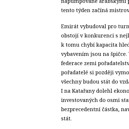
napumpované arabskými pen
tento týden začíná mistrov
Emirát vybudoval pro turn
obstojí v konkurenci s nej
k tomu chybí kapacita hledi
vybavením jsou na špičce.
federace zemi pořadatelství
pořadatelé si později vym
všechny budou stát do vzd
I na Katařany dolehl ekonom
investovaných do osmi sta
bezprecedentní částka, nav
stát.