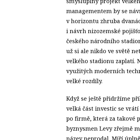
smysluplný projekt velké
managementem by se návra
v horizontu zhruba dvanác
i návrh nizozemské pojišť
českého národního stadionu
už si ale nikdo ve světě ne
velkého stadionu zaplatí.
využitých moderních techn
velké rozdíly.
Když se ještě přidržíme př
velká část investic se vrá
po firmě, která za takové p
byznysmen Levy zřejmě moc
název neprodal. Míří úpln