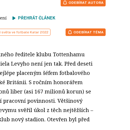
ODEBÍRAT AUTORA
 čtení
PŘEHRÁT ČLÁNEK
í světa ve fotbale Katar 2022
ODEBÍRAT TÉMA
nného ředitele klubu Tottenhamu
ela Levyho není jen tak. Před deseti
 nejlépe placeným šéfem fotbalového
ké Británii. S ročním honorářem
nů liber (asi 167 milionů korun) se
í pracovní povinnosti. Většinový
evymu svěřil úkol z těch nejtěžších –
lub nový stadion. Otevřen byl před