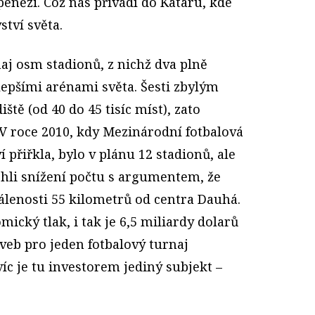
ězi. Což nás přivádí do Kataru, kde
ství světa.
aj osm stadionů, z nichž dva plně
lepšími arénami světa. Šesti zbylým
ště (od 40 do 45 tisíc míst), zato
 V roce 2010, kdy Mezinárodní fotbalová
 přiřkla, bylo v plánu 12 stadionů, ale
ohli snížení počtu s argumentem, že
álenosti 55 kilometrů od centra Dauhá.
ický tlak, i tak je 6,5 miliardy dolarů
veb pro jeden fotbalový turnaj
íc je tu investorem jediný subjekt –