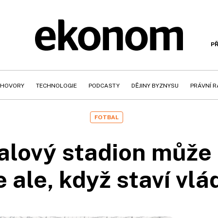
PŘ
HOVORY
TECHNOLOGIE
PODCASTY
DĚJINY BYZNYSU
PRÁVNÍ 
FOTBAL
alový stadion může 
e ale, když staví vlá