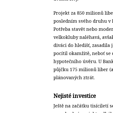
Projekt za 850 milionů libe
posledním svého druhu v E
Potřeba stavět nebo moder
velkokluby naléhavá, avš
diváci do hledišť, zasadil
pocítil okamžitě, neboť se
hypotečního úvěru. U Bank 
půjčku 175 mi­lio­nů liber 
plánovaných ztrát.
Nejisté investice
Ještě na začátku tisíciletí