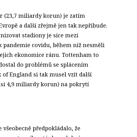
r (23,7 miliardy korun) je zatím
vropě a další zřejmě jen tak nepřibude.
nizovat stadiony je sice mezi
ak pandemie covidu, během níž nesměli
a jejich ekonomice ránu. Tottenham to
 dostal do problémů se splácením
of England si tak musel vzít další
(asi 4,9 miliardy korun) na pokrytí
 se všeobecně předpokládalo, že