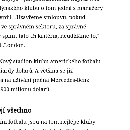
ndýnského klubu o tom jedná s manažery
tvrdil. „Uzavřeme smlouvu, pokud
 ve správném sektoru, za správné
plnit tato tři kritéria, neuděláme to,“
ll.London.
Nový stadion klubu amerického fotbalu
liardy dolarů. A většina se již
áva na užívání jména Merce­des‑Benz
 900 milionů dolarů.
ejí všechno
íni fotbalu jsou na tom nejlépe kluby