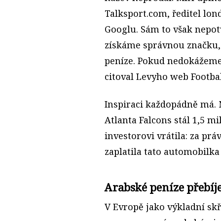
Talksport.com, ředitel lo
Googlu. Sám to však nepo
získáme správnou značku,
peníze. Pokud nedokážeme s
citoval Levyho web Footba
Inspiraci každopádně má. 
Atlan­ta Falcons stál 1,5 mi
investorovi vrátila: za pr
zaplatila tato automobilka
Arabské peníze přebíj
V Evropě jako výkladní skř