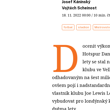
Josef Káninský
Vojtěch Scheinost
18. 11. 2022
00:00
/ 10 min.
fotbal
stadion
Mistrovstv
D
ocenit výko
Hotspur Dani
lety se stal
klubu ve Vel
odhadovaným na šest milio
ovšem pojí i nadstandardn
vlastník klubu Joe Lewis L
vybudovat pro londýnský k
dvěma lety.