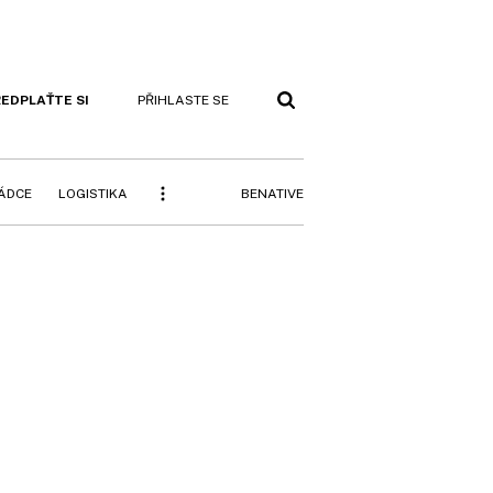
EDPLAŤTE SI
PŘIHLASTE SE
BENATIVE
RÁDCE
LOGISTIKA