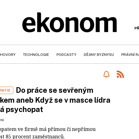
PŘ
HOVORY
TECHNOLOGIE
PODCASTY
DĚJINY BYZNYSU
PRÁVNÍ 
Do práce se sevřeným
PATIE
kem aneb Když se v masce lídra
vá psychopat
ení
opatem ve firmě má přímou či nepřímou
st 85 procent zaměstnanců.