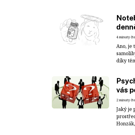
Noteb
denn
4 minuty čt
Ano, je
samolib
díky těm
Psych
vás p
2 minuty čt
Jaký je
prostře
Honzák,