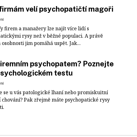
firmám velí psychopatičtí magoři
ení
y firem a manažery lze najít více lidí s
atickými rysy než v běžné populaci. A právě
 osobnosti jim pomáhá uspět. Jak...
firemním psychopatem? Poznejte
psychologickém testu
ení
e se u vás patologické lhaní nebo promiskuitní
í chování? Pak zřejmě máte psychopatické rysy
i.