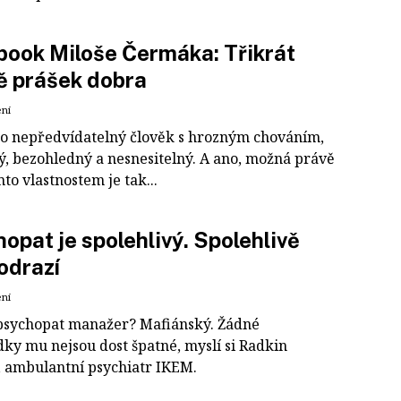
ook Miloše Čermáka: Třikrát
ě prášek dobra
ení
 to nepředvídatelný člověk s hrozným chováním,
ý, bezohledný a nesnesitelný. A ano, možná právě
to vlastnostem je tak...
opat je spolehlivý. Spolehlivě
odrazí
ení
 psychopat manažer? Mafiánský. Žádné
dky mu nejsou dost špatné, myslí si Radkin
 ambulantní psychiatr IKEM.