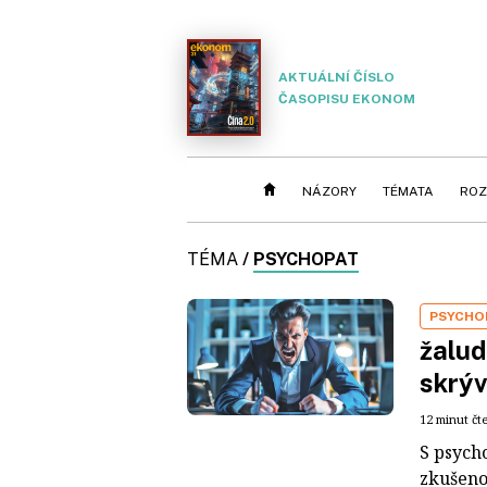
AKTUÁLNÍ ČÍSLO
ČASOPISU EKONOM
NÁZORY
TÉMATA
ROZ
TÉMA
/
PSYCHOPAT
PSYCHO
žalud
skrý
12 minut čt
S psych
zkušeno