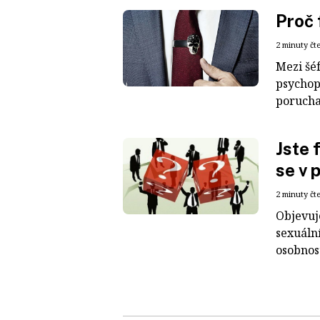
Proč 
2 minuty čt
Mezi šéf
psychop
porucha
Jste 
se v 
2 minuty čt
Objevuj
sexuáln
osobnost