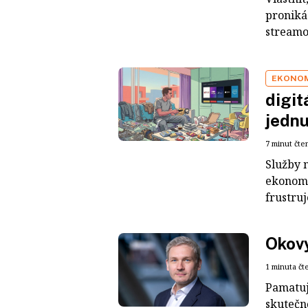
proniká
streamo
EKONOM
digit
jednu
7 minut čte
Služby n
ekonomi
frustruj
Okov
1 minuta čt
Pamatuje
skutečně