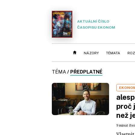
AKTUÁLNÍ ČÍSLO
ČASOPISU EKONOM
NÁZORY
TÉMATA
ROZ
TÉMA
/
PŘEDPLATNÉ
EKONOM
alesp
proč 
než j
9 minut čte
Vlastni