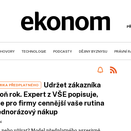
PŘ
HOVORY
TECHNOLOGIE
PODCASTY
DĚJINY BYZNYSU
PRÁVNÍ 
Udržet zákazníka
IKA PŘEDPLATNÉHO
oň rok. Expert z VŠE popisuje,
je pro firmy cennější vaše rutina
ednorázový nákup
ní
t, nebo užívat? Model předplatného agresivně