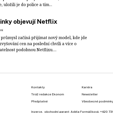
, uložili je do police a tím...
inky objevují Netflix
ení
 průmysl začíná přijímat nový model, kde jde
vyšování cen na poslední chvíli a více o
telnost podobnou Netflixu....
Kontakty
Kariéra
Tiráž redakce Ekonom
Newsletter
Předplatné
Všeobecné podmínk
Inzerce
, obchodní garant:
Adéla Formáčková
,
+420 73