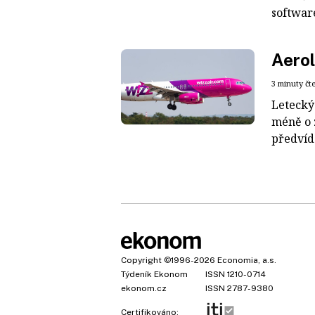
software
Aerol
3 minuty čt
Letecký
méně o z
předvída
Copyright
©1996-2026
Economia, a.s.
Týdeník Ekonom
ISSN 1210-0714
ekonom.cz
ISSN 2787-9380
Certifikováno: