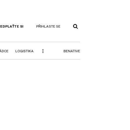
EDPLAŤTE SI
PŘIHLASTE SE
BENATIVE
RÁDCE
LOGISTIKA