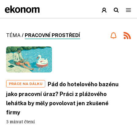
TÉMA
/
PRACOVNÍ PROSTŘEDÍ
Pád do hotelového bazénu
PRÁCE NA DÁLKU
jako pracovní úraz? Práci z plážového
lehátka by měly povolovat jen zkušené
firmy
5 minut čtení