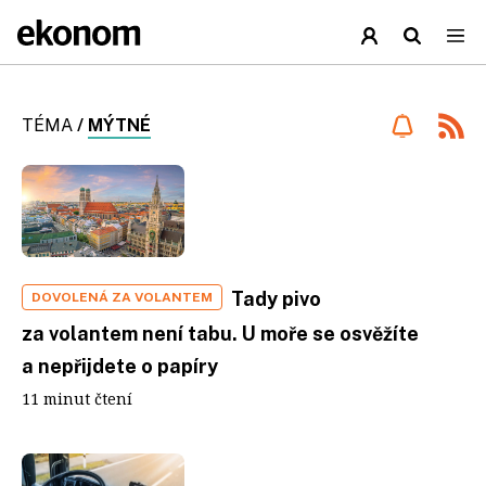
TÉMA
/
MÝTNÉ
Tady pivo
DOVOLENÁ ZA VOLANTEM
za volantem není tabu. U moře se osvěžíte
a nepřijdete o papíry
11 minut čtení