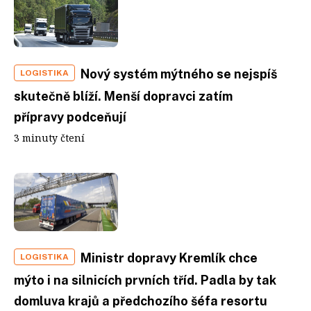
Nový systém mýtného se nejspíš
LOGISTIKA
skutečně blíží. Menší dopravci zatím
přípravy podceňují
3 minuty čtení
Ministr dopravy Kremlík chce
LOGISTIKA
mýto i na silnicích prvních tříd. Padla by tak
domluva krajů a předchozího šéfa resortu