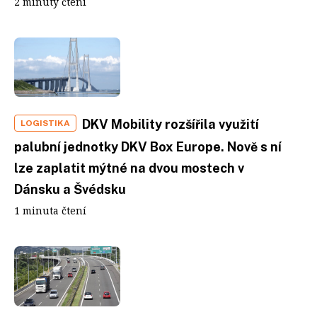
2 minuty čtení
DKV Mobility rozšířila využití
LOGISTIKA
palubní jednotky DKV Box Europe. Nově s ní
lze zaplatit mýtné na dvou mostech v
Dánsku a Švédsku
1 minuta čtení