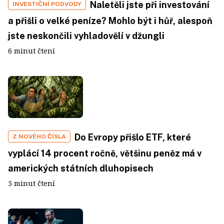
Naletěli jste při investování
INVESTIČNÍ PODVODY
a přišli o velké peníze? Mohlo být i hůř, alespoň
jste neskončili vyhladovělí v džungli
6 minut čtení
Do Evropy přišlo ETF, které
Z NOVÉHO ČÍSLA
vyplácí 14 procent ročně, většinu peněz má v
amerických státních dluhopisech
5 minut čtení