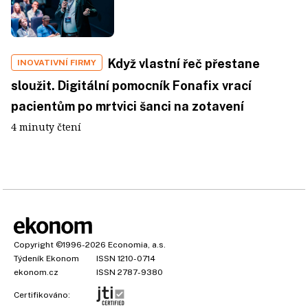
Když vlastní řeč přestane
INOVATIVNÍ FIRMY
sloužit. Digitální pomocník Fonafix vrací
pacientům po mrtvici šanci na zotavení
4 minuty čtení
Copyright
©1996-2026
Economia, a.s.
Týdeník Ekonom
ISSN 1210-0714
ekonom.cz
ISSN 2787-9380
Certifikováno: