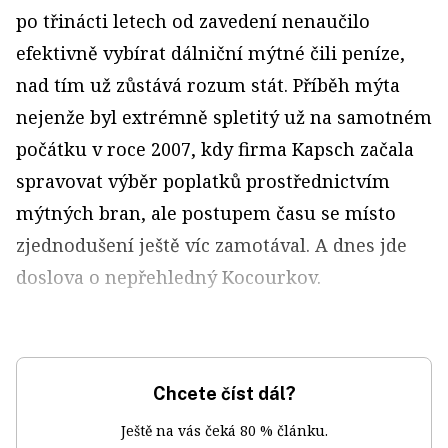
po třinácti letech od zavedení nenaučilo
efektivně vybírat dálniční mýtné čili peníze,
nad tím už zůstává rozum stát. Příběh mýta
nejenže byl extrémně spletitý už na samotném
počátku v roce 2007, kdy firma Kapsch začala
spravovat výběr poplatků prostřednictvím
mýtných bran, ale postupem času se místo
zjednodušení ještě víc zamotával. A dnes jde
doslova o nepřehledný Kocourkov.
Chcete číst dál?
Ještě na vás čeká 80 % článku.