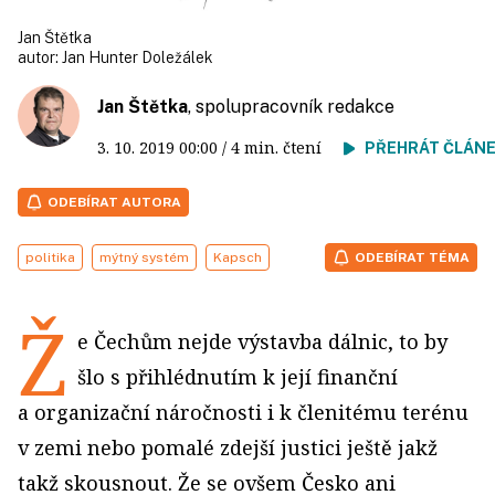
Jan Štětka
autor:
Jan Hunter Doležálek
Jan Štětka
, spolupracovník redakce
3. 10. 2019
00:00
/ 4 min. čtení
PŘEHRÁT ČLÁN
ODEBÍRAT AUTORA
politika
mýtný systém
Kapsch
ODEBÍRAT TÉMA
Ž
e Čechům nejde výstavba dálnic, to by
šlo s přihlédnutím k její finanční
a organizační náročnosti i k členitému terénu
v zemi nebo pomalé zdejší justici ještě jakž
takž skousnout. Že se ovšem Česko ani