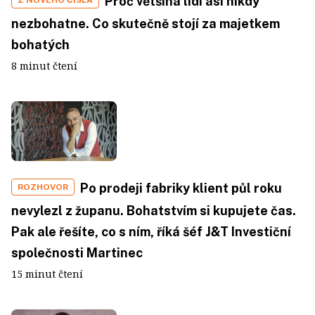
Proč většina lidí asi nikdy
Z NOVÉHO ČÍSLA
nezbohatne. Co skutečně stojí za majetkem
bohatých
8 minut čtení
Po prodeji fabriky klient půl roku
ROZHOVOR
nevylezl z županu. Bohatstvím si kupujete čas.
Pak ale řešíte, co s ním, říká šéf J&T Investiční
společnosti Martinec
15 minut čtení