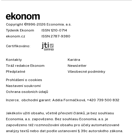
Copyright
©1996-2026
Economia, a.s.
Týdeník Ekonom
ISSN 1210-0714
ekonom.cz
ISSN 2787-9380
Certifikováno:
Kontakty
Kariéra
Tiráž redakce Ekonom
Newsletter
Předplatné
Všeobecné podmínky
Prohlášení o cookies
Nastavení soukromí
Ochrana osobních údajů
Inzerce
, obchodní garant:
Adéla Formáčková
,
+420 739 500 832
Jakékoliv užití obsahu, včetně převzetí článků, je bez souhlasu
Economia, a.s. zapovězeno. Bez souhlasu Economia, a.s. je
zapovězeno též rozmnožování obsahu pro účely automatizované
analýzy textů nebo dat podle ustanovení § 39c autorského zákona.