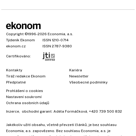
Copyright
©1996-2026
Economia, a.s.
Týdeník Ekonom
ISSN 1210-0714
ekonom.cz
ISSN 2787-9380
Certifikováno:
Kontakty
Kariéra
Tiráž redakce Ekonom
Newsletter
Předplatné
Všeobecné podmínky
Prohlášení o cookies
Nastavení soukromí
Ochrana osobních údajů
Inzerce
, obchodní garant:
Adéla Formáčková
,
+420 739 500 832
Jakékoliv užití obsahu, včetně převzetí článků, je bez souhlasu
Economia, a.s. zapovězeno. Bez souhlasu Economia, a.s. je