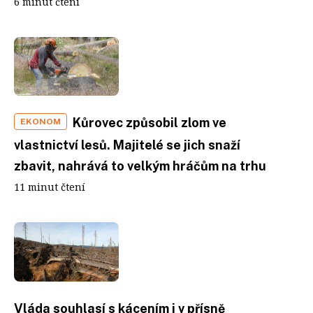
6 minut čtení
Kůrovec způsobil zlom ve
EKONOM
vlastnictví lesů. Majitelé se jich snaží
zbavit, nahrává to velkým hráčům na trhu
11 minut čtení
Vláda souhlasí s kácením i v přísně