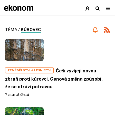
TÉMA
/
KŮROVEC
Češi vyvíjejí novou
ZEMĚDĚLSTVÍ A LESNICTVÍ
zbraň proti kůrovci. Genová změna způsobí,
že se otráví potravou
7 minut čtení