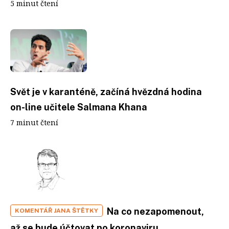
5 minut čtení
Svět je v karanténě, začíná hvězdná hodina
on-line učitele Salmana Khana
7 minut čtení
Na co nezapomenout,
KOMENTÁŘ JANA ŠTĚTKY
až se bude účtovat po koronaviru