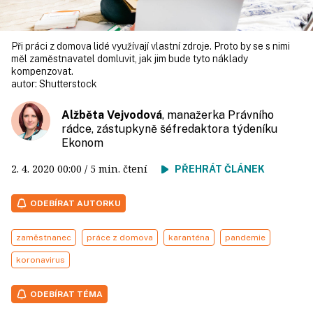
Při práci z domova lidé využívají vlastní zdroje. Proto by se s nimi
měl zaměstnavatel domluvit, jak jim bude tyto náklady
kompenzovat.
autor:
Shutterstock
Alžběta Vejvodová
, manažerka Právního
rádce, zástupkyně šéfredaktora týdeníku
Ekonom
2. 4. 2020
00:00
/ 5 min. čtení
PŘEHRÁT ČLÁNEK
ODEBÍRAT AUTORKU
zaměstnanec
práce z domova
karanténa
pandemie
koronavirus
ODEBÍRAT TÉMA