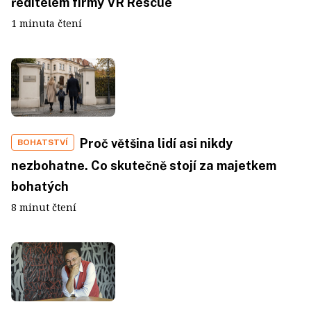
ředitelem firmy VR Rescue
1 minuta čtení
Proč většina lidí asi nikdy
BOHATSTVÍ
nezbohatne. Co skutečně stojí za majetkem
bohatých
8 minut čtení