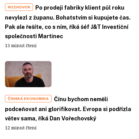
Po prodeji fabriky klient půl roku
ROZHOVOR
nevylezl z županu. Bohatstvím si kupujete čas.
Pak ale řešíte, co s ním, říká šéf J&T Investiční
společnosti Martinec
15 minut čtení
Čínu bychom neměli
ČÍNSKÁ EKONOMIKA
podceňovat ani glorifikovat. Evropa si podřízla
větev sama, říká Dan Vořechovský
12 minut čtení