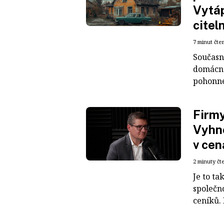
Vytá
citel
7 minut čte
Současn
domácno
pohonné 
Firmy
Vyhn
v cen
2 minuty čt
Je to ta
společno
ceníků. 