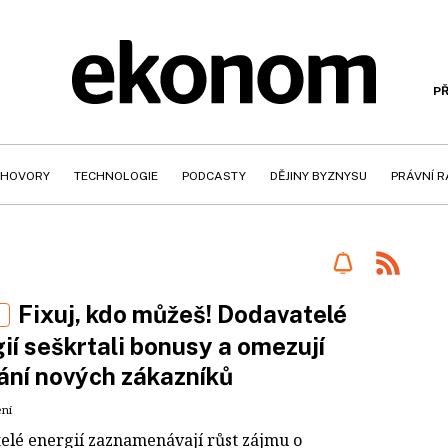
PŘ
HOVORY
TECHNOLOGIE
PODCASTY
DĚJINY BYZNYSU
PRÁVNÍ 
Fixuj, kdo můžeš! Dodavatelé
E
ií seškrtali bonusy a omezují
ání nových zákazníků
ení
elé energií zaznamenávají růst zájmu o