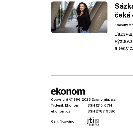
Sázka
čeká 
3 minuty čt
Takzvan
výstavb
a tedy z
Copyright
©1996-2026
Economia, a.s.
Týdeník Ekonom
ISSN 1210-0714
ekonom.cz
ISSN 2787-9380
Certifikováno: