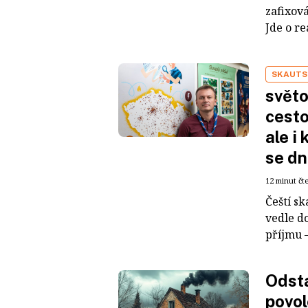
zafixová
Jde o re
SKAUTS
světo
cesto
ale i
se d
12 minut čt
Čeští sk
vedle d
příjmu –
Odsta
povol