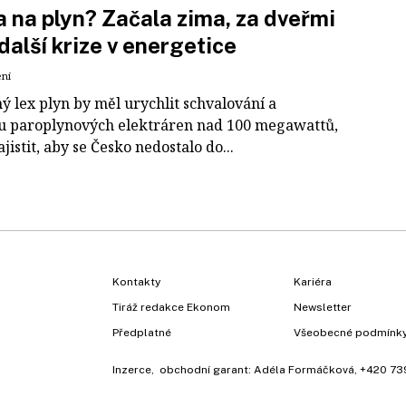
 na plyn? Začala zima, za dveřmi
další krize v energetice
ení
ý lex plyn by měl urychlit schvalování a
u paroplynových elektráren nad 100 megawattů,
ajistit, aby se Česko nedostalo do...
Kontakty
Kariéra
Tiráž redakce Ekonom
Newsletter
Předplatné
Všeobecné podmínk
Inzerce
, obchodní garant:
Adéla Formáčková
,
+420 73