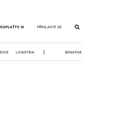
EDPLAŤTE SI
PŘIHLASTE SE
BENATIVE
RÁDCE
LOGISTIKA