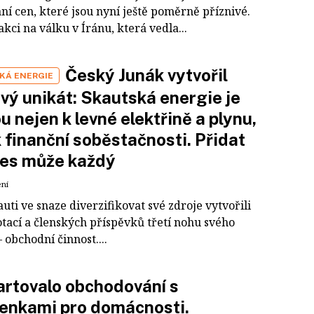
ní cen, které jsou nyní ještě poměrně příznivé.
akci na válku v Íránu, která vedla...
Český Junák vytvořil
KÁ ENERGIE
vý unikát: Skautská energie je
u nejen k levné elektřině a plynu,
 k finanční soběstačnosti. Přidat
nes může každý
ení
auti ve snaze diverzifikovat své zdroje vytvořili
otací a členských příspěvků třetí nohu svého
 obchodní činnost....
rtovalo obchodování s
enkami pro domácnosti.