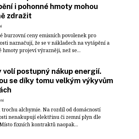
pění i pohonné hmoty mohou
ně zdražit
ní
é burzovní ceny emisních povolenek pro
sti naznačují, že se v nákladech na vytápění a
hmoty projeví výrazněji, než se...
 volí postupný nákup energií.
ou se díky tomu velkým výkyvům
ách
ení
k trochu alchymie. Na rozdíl od domácností
sti nenakupují elektřinu či zemní plyn dle
Místo fixních kontraktů naopak...