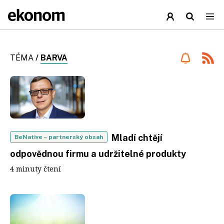
TÉMA
/
BARVA
Mladí chtějí
BeNative
– partnerský obsah
odpovědnou firmu a udržitelné produkty
4 minuty čtení