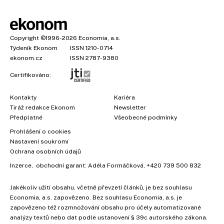
Copyright
©1996-2026
Economia, a.s.
Týdeník Ekonom
ISSN 1210-0714
ekonom.cz
ISSN 2787-9380
Certifikováno:
Kontakty
Kariéra
Tiráž redakce Ekonom
Newsletter
Předplatné
Všeobecné podmínky
Prohlášení o cookies
Nastavení soukromí
Ochrana osobních údajů
Inzerce
, obchodní garant:
Adéla Formáčková
,
+420 739 500 832
Jakékoliv užití obsahu, včetně převzetí článků, je bez souhlasu
Economia, a.s. zapovězeno. Bez souhlasu Economia, a.s. je
zapovězeno též rozmnožování obsahu pro účely automatizované
analýzy textů nebo dat podle ustanovení § 39c autorského zákona.