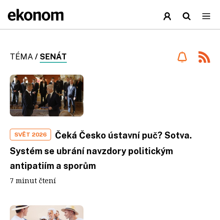
TÉMA
/
SENÁT
Čeká Česko ústavní puč? Sotva.
SVĚT 2026
Systém se ubrání navzdory politickým
antipatiím a sporům
7 minut čtení