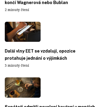
končí Wagnerová nebo Bublan
2 minuty čtení
Další vlny EET se vzdalují, opozice
protahuje jednání o výjimkách
3 minuty čtení
Senátoři odmítli povolení kouření v menších