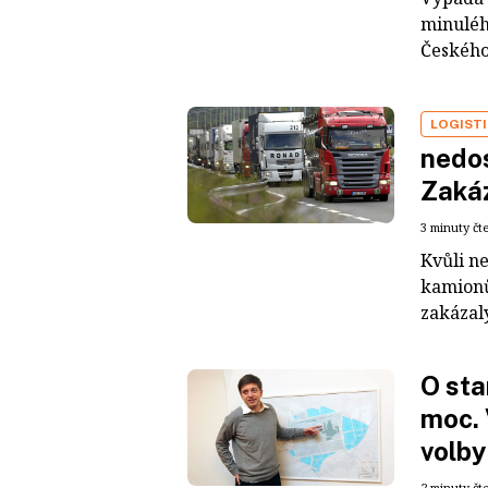
minulého
Českého 
LOGIST
nedo
Zakáz
3 minuty čt
Kvůli n
kamionů
zakázaly
O sta
moc. 
volby
2 minuty čt