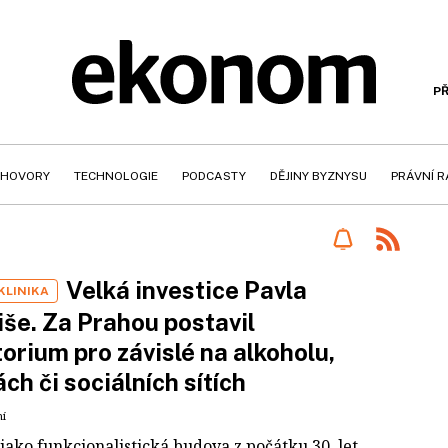
PŘ
HOVORY
TECHNOLOGIE
PODCASTY
DĚJINY BYZNYSU
PRÁVNÍ 
Velká investice Pavla
KLINIKA
še. Za Prahou postavil
orium pro závislé na alkoholu,
ch či sociálních sítích
ní
jako funkcionalistická budova z počátku 30. let