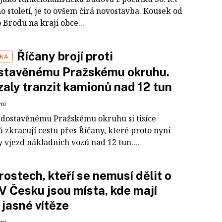
 století, je to ovšem čirá novostavba. Kousek od
Brodu na kraji obce...
Říčany brojí proti
IKA
stavěnému Pražskému okruhu.
aly tranzit kamionů nad 12 tun
ení
edostavěnému Pražskému okruhu si tisíce
 zkracují cestu přes Říčany, které proto nyní
 vjezd nákladních vozů nad 12 tun....
rostech, kteří se nemusí dělit o
V Česku jsou místa, kde mají
 jasné vítěze
ení