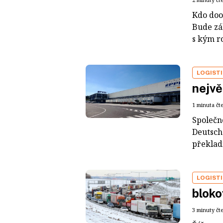
Kdo doo
Bude zá
s kým ro
LOGIST
nejvě
1 minuta čt
Společn
Deutsch
překladi
LOGIST
bloko
3 minuty čt