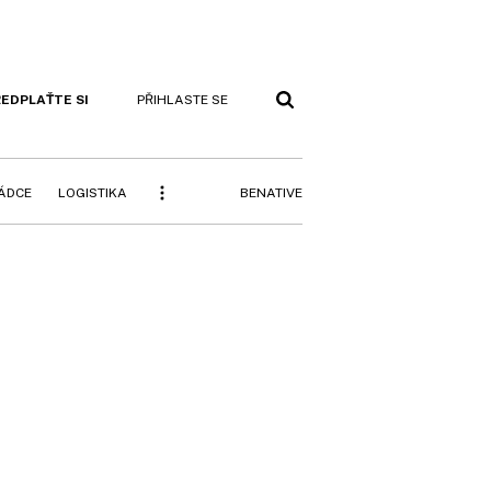
EDPLAŤTE SI
PŘIHLASTE SE
BENATIVE
RÁDCE
LOGISTIKA