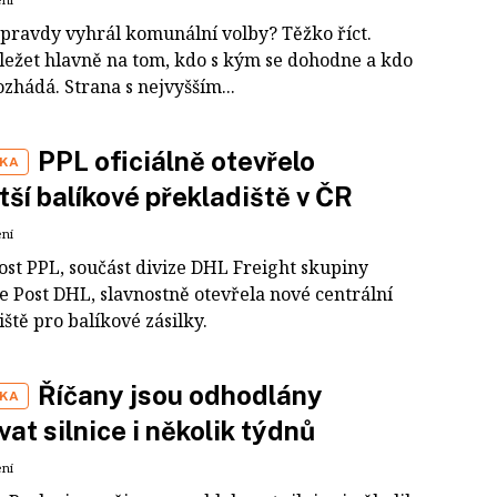
pravdy vyhrál komunální volby? Těžko říct.
ležet hlavně na tom, kdo s kým se dohodne a kdo
zhádá. Strana s nejvyšším...
PPL oficiálně otevřelo
IKA
tší balíkové překladiště v ČR
ení
ost PPL, součást divize DHL Freight skupiny
e Post DHL, slavnostně otevřela nové centrální
ště pro balíkové zásilky.
Říčany jsou odhodlány
IKA
vat silnice i několik týdnů
ení