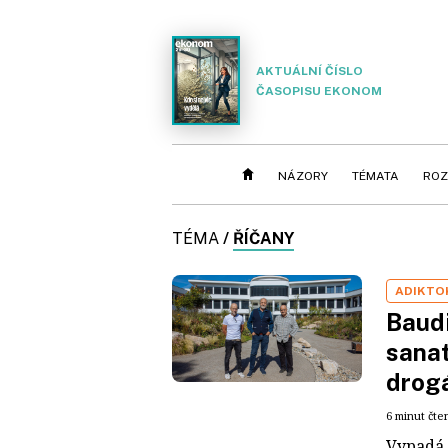
AKTUÁLNÍ ČÍSLO
ČASOPISU EKONOM
NÁZORY
TÉMATA
ROZ
TÉMA
/
ŘÍČANY
ADIKTO
Baudi
sanat
drogá
6 minut čte
Vypadá 