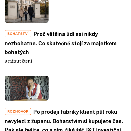
Proč většina lidí asi nikdy
BOHATSTVÍ
nezbohatne. Co skutečně stojí za majetkem
bohatých
8 minut čtení
Po prodeji fabriky klient půl roku
ROZHOVOR
nevylezl z županu. Bohatstvím si kupujete čas.
Pak ale řešíte, co s ním, říká šéf J&T Investiční