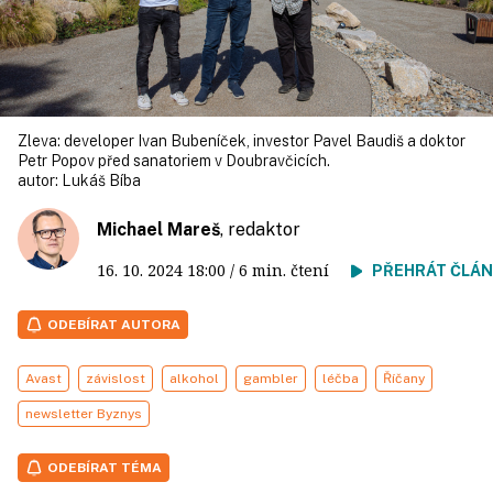
Zleva: developer Ivan Bubeníček, investor Pavel Baudiš a doktor
Petr Popov před sanatoriem v Doubravčicích.
autor:
Lukáš Bíba
Michael Mareš
, redaktor
16. 10. 2024
18:00
/ 6 min. čtení
PŘEHRÁT ČLÁ
ODEBÍRAT AUTORA
Avast
závislost
alkohol
gambler
léčba
Říčany
newsletter Byznys
ODEBÍRAT TÉMA