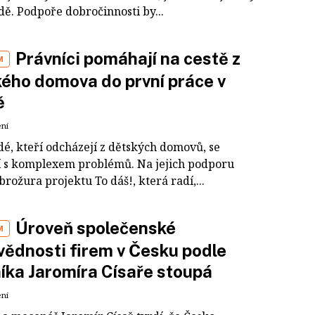
dě. Podpoře dobročinnosti by...
Právníci pomáhají na cestě z
M
ého domova do první práce v
ě
ení
dé, kteří odcházejí z dětských domovů, se
í s komplexem problémů. Na jejich podporu
brožura projektu To dáš!, která radí,...
Úroveň společenské
M
ědnosti firem v Česku podle
íka Jaromíra Císaře stoupá
ení