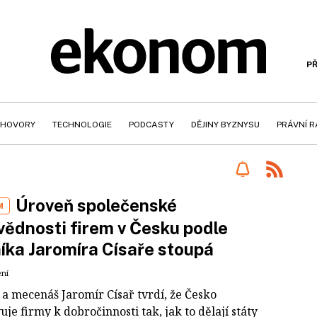
PŘ
HOVORY
TECHNOLOGIE
PODCASTY
DĚJINY BYZNYSU
PRÁVNÍ 
Úroveň společenské
M
ědnosti firem v Česku podle
íka Jaromíra Císaře stoupá
ení
 a mecenáš Jaromír Císař tvrdí, že Česko
je firmy k dobročinnosti tak, jak to dělají státy