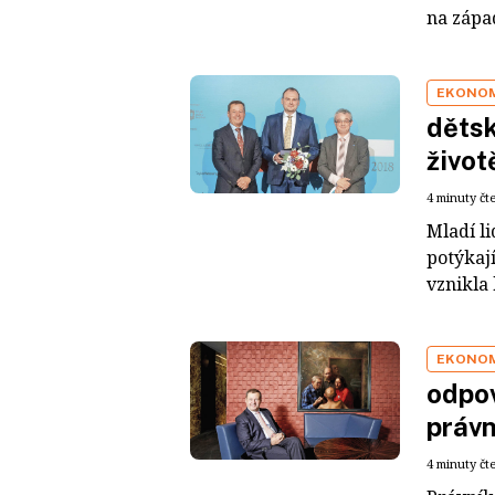
na zápa
EKONO
dětsk
život
4 minuty čt
Mladí li
potýkaj
vznikla 
EKONO
odpov
právn
4 minuty čt