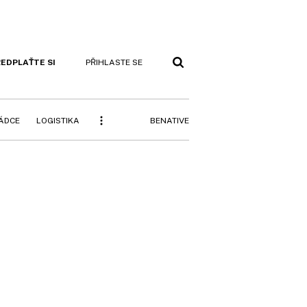
EDPLAŤTE SI
PŘIHLASTE SE
BENATIVE
RÁDCE
LOGISTIKA