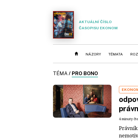
AKTUÁLNÍ ČÍSLO
ČASOPISU EKONOM
NÁZORY
TÉMATA
ROZ
TÉMA
/
PRO BONO
EKONO
odpov
právn
4 minuty čt
Právník
nemotivu