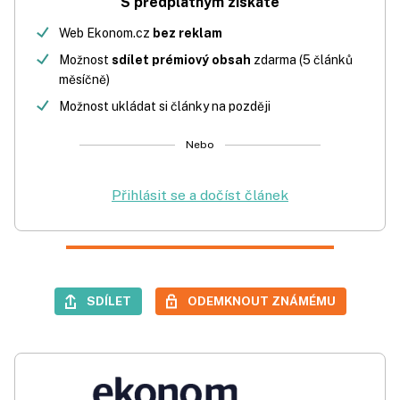
S předplatným získáte
Web Ekonom.cz
bez reklam
Možnost
sdílet prémiový obsah
zdarma (5 článků
měsíčně)
Možnost ukládat si články na později
Nebo
Přihlásit se a dočíst článek
SDÍLET
ODEMKNOUT ZNÁMÉMU