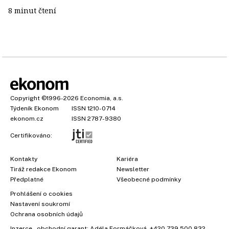
8 minut čtení
Copyright
©1996-2026
Economia, a.s.
Týdeník Ekonom
ISSN 1210-0714
ekonom.cz
ISSN 2787-9380
Certifikováno:
Kontakty
Kariéra
Tiráž redakce Ekonom
Newsletter
Předplatné
Všeobecné podmínky
Prohlášení o cookies
Nastavení soukromí
Ochrana osobních údajů
Inzerce
, obchodní garant:
Adéla Formáčková
,
+420 739 500 832