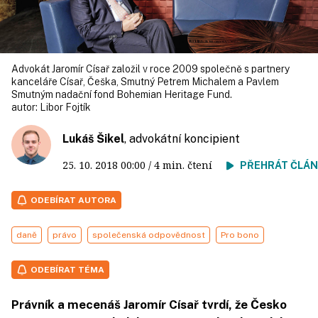
Advokát Jaromír Císař založil v roce 2009 společně s partnery
kanceláře Císař, Češka, Smutný Petrem Michalem a Pavlem
Smutným nadační fond Bohemian Heritage Fund.
autor:
Libor Fojtík
Lukáš Šikel
, advokátní koncipient
25. 10. 2018
00:00
/ 4 min. čtení
PŘEHRÁT ČLÁ
ODEBÍRAT AUTORA
daně
právo
společenská odpovědnost
Pro bono
ODEBÍRAT TÉMA
Právník a mecenáš Jaromír Císař tvrdí, že Česko