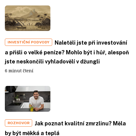
Naletěli jste při investování
INVESTIČNÍ PODVODY
a přišli o velké peníze? Mohlo být i hůř, alespoň
jste neskončili vyhladovělí v džungli
6 minut čtení
Jak poznat kvalitní zmrzlinu? Měla
ROZHOVOR
by být měkká a teplá