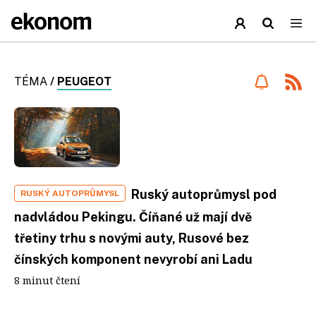
TÉMA
/
PEUGEOT
Ruský autoprůmysl pod
RUSKÝ AUTOPRŮMYSL
nadvládou Pekingu. Číňané už mají dvě
třetiny trhu s novými auty, Rusové bez
čínských komponent nevyrobí ani Ladu
8 minut čtení