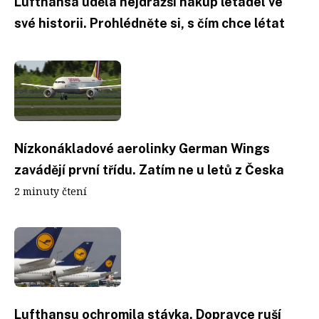
Lufthansa udělá nejdražší nákup letadel ve
své historii. Prohlédněte si, s čím chce létat
Nízkonákladové aerolinky German Wings
zavádějí první třídu. Zatím ne u letů z Česka
2 minuty čtení
Lufthansu ochromila stávka. Dopravce ruší