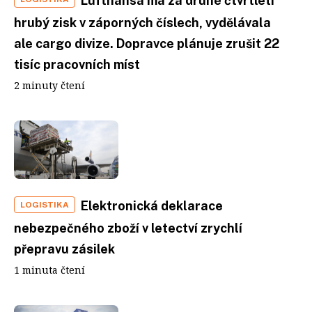
Lufthansa má za druhé čtvrtletí
hrubý zisk v záporných číslech, vydělávala
ale cargo divize. Dopravce plánuje zrušit 22
tisíc pracovních míst
2 minuty čtení
Elektronická deklarace
LOGISTIKA
nebezpečného zboží v letectví zrychlí
přepravu zásilek
1 minuta čtení