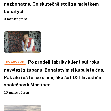
nezbohatne. Co skutečně stojí za majetkem
bohatých
8 minut čtení
Po prodeji fabriky klient půl roku
ROZHOVOR
nevylezl z županu. Bohatstvím si kupujete čas.
Pak ale řešíte, co s ním, říká šéf J&T Investiční
společnosti Martinec
15 minut čtení