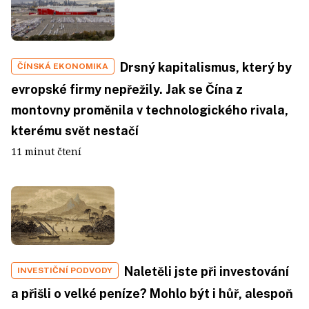
Drsný kapitalismus, který by
ČÍNSKÁ EKONOMIKA
evropské firmy nepřežily. Jak se Čína z
montovny proměnila v technologického rivala,
kterému svět nestačí
11 minut čtení
Naletěli jste při investování
INVESTIČNÍ PODVODY
a přišli o velké peníze? Mohlo být i hůř, alespoň