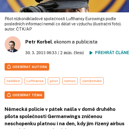
Pilot nízkonákladové společnosti Lufthansy Eurowings podle
posledních informací neměl co dělat ve vzduchu (ilustrační foto).
autor:
ČTK/AP
Petr Korbel
, ekonom a publicista
30. 3. 2015
06:35
/ 2 min. čtení
PŘEHRÁT ČLÁN
ODEBÍRAT AUTORA
neštěstí
Lufthansa
pilot
nemoc
zaměstnání
ODEBÍRAT TÉMA
Německá policie v pátek našla v domě druhého
pilota společnosti Germanwings zničenou
neschopenku platnou i na den, kdy jím řízený airbus