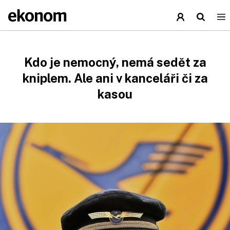
Kdo je nemocný, nemá sedět za
kniplem. Ale ani v kanceláři či za
kasou