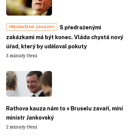
S předraženými
PŘEDRAŽENÉ ZAKÁZKY
zakázkami má být konec. Vláda chystá nový
úřad, který by uděloval pokuty
3 minuty čtení
Rathova kauza nám to v Bruselu zavaří, míní
ministr Jankovský
2 minuty čtení