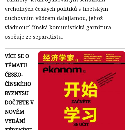
vrcholných českých politiků s tibetským
duchovním vůdcem dalajlamou, jehož
vládnoucí čínská komunistická garnitura
osočuje ze separatistu.
VÍCE SE O
TÉMATU
ČESKO-
ČÍNSKÉHO
BYZNYSU
DOČTETE V
NOVÉM
VYDÁNÍ