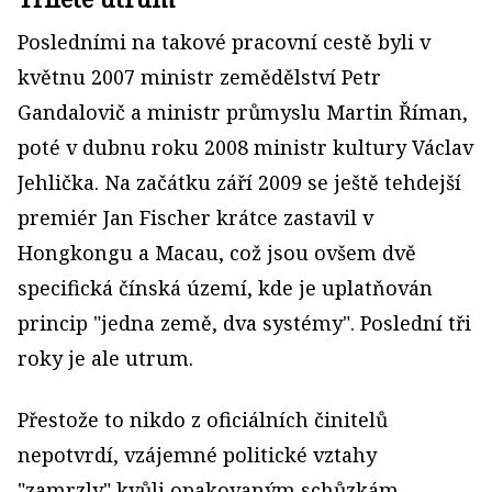
Posledními na takové pracovní cestě byli v
květnu 2007 ministr zemědělství Petr
Gandalovič a ministr průmyslu Martin Říman,
poté v dubnu roku 2008 ministr kultury Václav
Jehlička. Na začátku září 2009 se ještě tehdejší
premiér Jan Fischer krátce zastavil v
Hongkongu a Macau, což jsou ovšem dvě
specifická čínská území, kde je uplatňován
princip "jedna země, dva systémy". Poslední tři
roky je ale utrum.
Přestože to nikdo z oficiálních činitelů
nepotvrdí, vzájemné politické vztahy
"zamrzly" kvůli opakovaným schůzkám