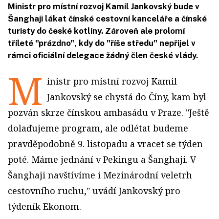
Ministr pro místní rozvoj Kamil Jankovský bude v
Šanghaji lákat čínské cestovní kanceláře a čínské
turisty do české kotliny. Zároveň ale prolomí
tříleté "prázdno", kdy do "říše středu" nepřijel v
rámci oficiální delegace žádný člen české vlády.
M
inistr pro místní rozvoj Kamil
Jankovský se chystá do Číny, kam byl
pozván skrze čínskou ambasádu v Praze. "Ještě
dolaďujeme program, ale odlétat budeme
pravděpodobně 9. listopadu a vracet se týden
poté. Máme jednání v Pekingu a Šanghaji. V
Šanghaji navštívíme i Mezinárodní veletrh
cestovního ruchu," uvádí Jankovský pro
týdeník Ekonom.