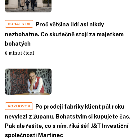
Proč většina lidí asi nikdy
BOHATSTVÍ
nezbohatne. Co skutečně stojí za majetkem
bohatých
8 minut čtení
Po prodeji fabriky klient půl roku
ROZHOVOR
nevylezl z županu. Bohatstvím si kupujete čas.
Pak ale řešíte, co s ním, říká šéf J&T Investiční
společnosti Martinec