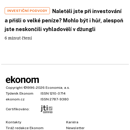
Naletěli jste při investování
INVESTIČNÍ PODVODY
a přišli o velké peníze? Mohlo být i hůř, alespoň
jste neskončili vyhladovělí v džungli
6 minut čtení
Copyright
©1996-2026
Economia, a.s.
Týdeník Ekonom
ISSN 1210-0714
ekonom.cz
ISSN 2787-9380
Certifikováno:
Kontakty
Kariéra
Tiráž redakce Ekonom
Newsletter