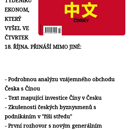
TÝDENÍKU
EKONOM,
KTERÝ
VYŠEL VE
ČTVRTEK
18. ŘÍJNA. PŘINÁŠÍ MIMO JINÉ:
- Podrobnou analýzu vzájemného obchodu
Česka s Čínou
- Text mapující investice Číny v Česku
- Zkušenosti českých byznysmenů s
podnikáním v "říši středu"
- První rozhovor s novým generálním