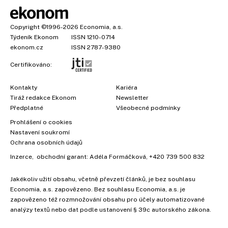
Copyright
©1996-2026
Economia, a.s.
Týdeník Ekonom
ISSN 1210-0714
ekonom.cz
ISSN 2787-9380
Certifikováno:
Kontakty
Kariéra
Tiráž redakce Ekonom
Newsletter
Předplatné
Všeobecné podmínky
Prohlášení o cookies
Nastavení soukromí
Ochrana osobních údajů
Inzerce
, obchodní garant:
Adéla Formáčková
,
+420 739 500 832
Jakékoliv užití obsahu, včetně převzetí článků, je bez souhlasu
Economia, a.s. zapovězeno. Bez souhlasu Economia, a.s. je
zapovězeno též rozmnožování obsahu pro účely automatizované
analýzy textů nebo dat podle ustanovení § 39c autorského zákona.