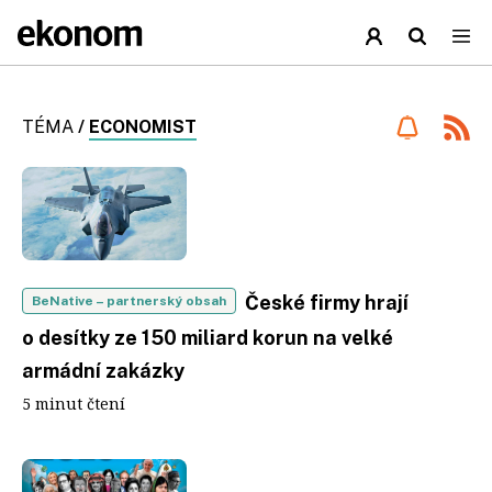
TÉMA
/
ECONOMIST
České firmy hrají
BeNative
– partnerský obsah
o desítky ze 150 miliard korun na velké
armádní zakázky
5 minut čtení