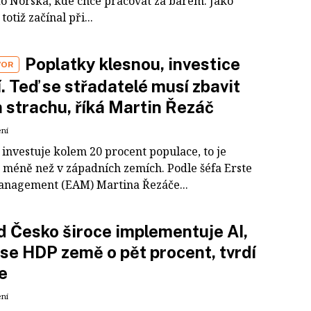
do Norska, kde chce pracovat za barem. Jako
otiž začínal při...
Poplatky klesnou, investice
VOR
í. Teď se střadatelé musí zbavit
n strachu, říká Martin Řezáč
ení
 investuje kolem 20 procent populace, to je
 méně než v západních zemích. Podle šéfa Erste
anagement (EAM) Martina Řezáče...
 Česko široce implementuje AI,
 se HDP země o pět procent, tvrdí
e
ení