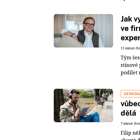
Jak v
ve fi
expe
11 minut čt
Tým šes
stínové
podílet 
GENERA
vůbec
dělá
7 minut čte
Filip ně