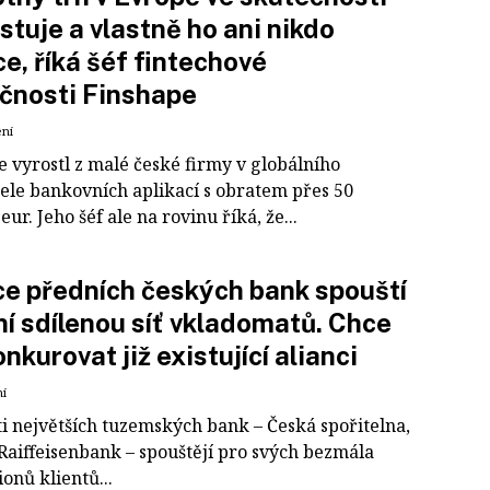
stuje a vlastně ho ani nikdo
e, říká šéf fintechové
čnosti Finshape
ení
e vyrostl z malé české firmy v globálního
ele bankovních aplikací s obratem přes 50
eur. Jeho šéf ale na rovinu říká, že...
ce předních českých bank spouští
ní sdílenou síť vkladomatů. Chce
onkurovat již existující alianci
ní
ti největších tuzemských bank – Česká spořitelna,
Raiffeisenbank – spouštějí pro svých bezmála
onů klientů...