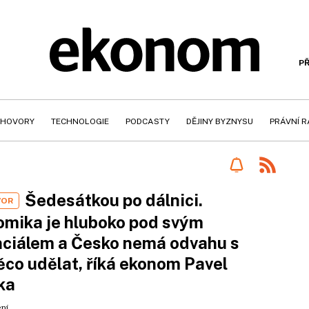
PŘ
HOVORY
TECHNOLOGIE
PODCASTY
DĚJINY BYZNYSU
PRÁVNÍ 
Šedesátkou po dálnici.
VOR
mika je hluboko pod svým
ciálem a Česko nemá odvahu s
ěco udělat, říká ekonom Pavel
ka
ení