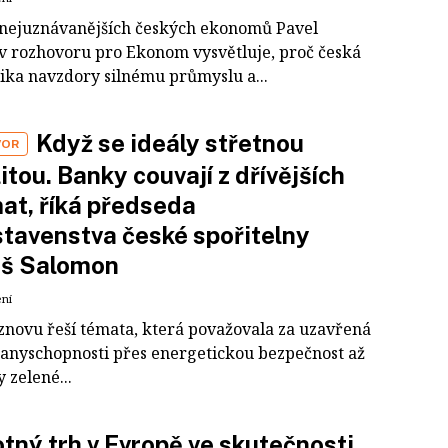
 nejuznávanějších českých ekonomů Pavel
 v rozhovoru pro Ekonom vysvětluje, proč česká
ka navzdory silnému průmyslu a...
Když se ideály střetnou
VOR
litou. Banky couvají z dřívějších
t, říká předseda
tavenstva české spořitelny
š Salomon
ení
znovu řeší témata, která považovala za uzavřená
ranyschopnosti přes energetickou bezpečnost až
y zelené...
tný trh v Evropě ve skutečnosti