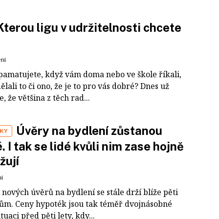
Kterou ligu v udržitelnosti chcete
ení
 pamatujete, když vám doma nebo ve škole říkali,
ělali to či ono, že je to pro vás dobré? Dnes už
 že většina z těch rad...
Úvěry na bydlení zůstanou
KY
. I tak se lidé kvůli nim zase hojně
žují
ní
nových úvěrů na bydlení se stále drží blíže pěti
ům. Ceny hypoték jsou tak téměř dvojnásobné
ituaci před pěti lety, kdy...