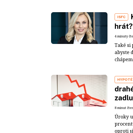
ISFC
hrát?
4 minuty čt
Také si
abyste d
chápeme,
HYPOTÉ
drahé
zadlu
8 minut čte
Úroky u 
procent
oproti s