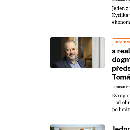
Jeden z
Kysilka
ekonomi
ROZHO
s rea
dogma
předs
Tomá
11 minut čt
Evropa 
– od ob
po limit
Jedno