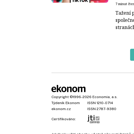
7 minut čte
Tažení p
společn
stranách
Copyright
©1996-2026
Economia, a.s.
Týdeník Ekonom
ISSN 1210-0714
ekonom.cz
ISSN 2787-9380
Certifikováno: