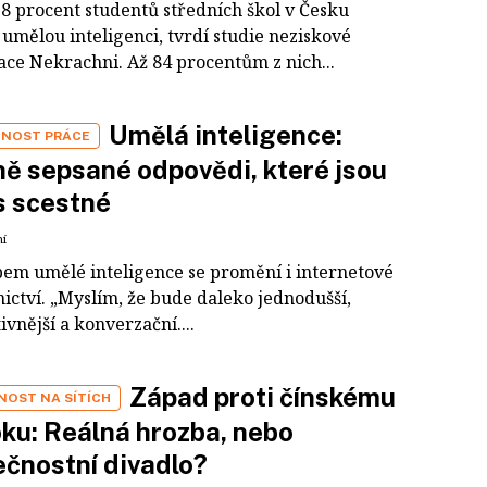
8 procent studentů středních škol v Česku
umělou inteligenci, tvrdí studie neziskové
ace Nekrachni. Až 84 procentům z nich...
Umělá inteligence:
NOST PRÁCE
ě sepsané odpovědi, které jsou
s scestné
ní
pem umělé inteligence se promění i internetové
ictví. „Myslím, že bude daleko jednodušší,
ivnější a konverzační....
Západ proti čínskému
NOST NA SÍTÍCH
ku: Reálná hrozba, nebo
čnostní divadlo?