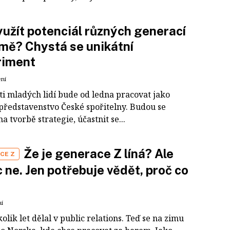
yužít potenciál různých generací
rmě? Chystá se unikátní
riment
ení
ti mladých lidí bude od ledna pracovat jako
 představenstvo České spořitelny. Budou se
na tvorbě strategie, účastnit se...
Že je generace Z líná? Ale
CE Z
 ne. Jen potřebuje vědět, proč co
ní
kolik let dělal v public relations. Teď se na zimu