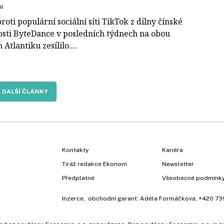
ní
roti populární sociální síti TikTok z dílny čínské
osti ByteDance v posledních týdnech na obou
 Atlantiku zesílilo....
DALŠÍ ČLÁNKY
Kontakty
Kariéra
Tiráž redakce Ekonom
Newsletter
Předplatné
Všeobecné podmínk
Inzerce
, obchodní garant:
Adéla Formáčková
,
+420 73