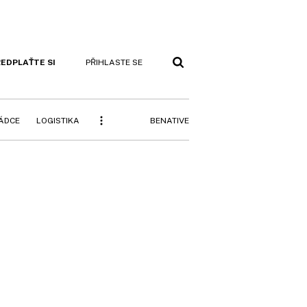
EDPLAŤTE SI
PŘIHLASTE SE
BENATIVE
RÁDCE
LOGISTIKA