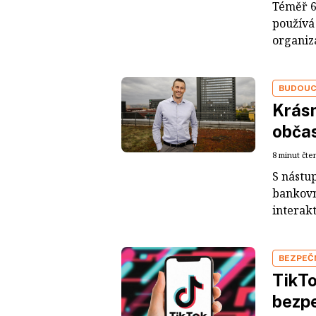
Téměř 6
používá 
organiz
BUDOUC
Krásn
obča
8 minut čte
S nástu
bankovn
interakt
BEZPEČ
TikTo
bezpe