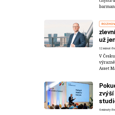
chystá 
barman t
ROZHO
zlevn
už je
12 minut čt
V Česku
výrazně
Asset M
Pokud
zvýší
studi
4 minuty čt