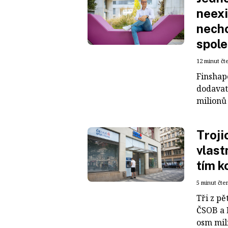
neexi
nechc
spole
12 minut čt
Finshap
dodavat
milionů 
Troji
vlast
tím k
5 minut čte
Tři z pě
ČSOB a 
osm mili