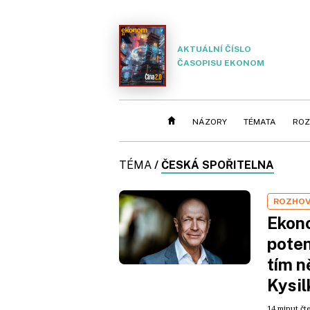
AKTUÁLNÍ ČÍSLO
ČASOPISU EKONOM
NÁZORY
TÉMATA
ROZ
TÉMA
/
ČESKÁ SPOŘITELNA
ROZHO
Ekono
poten
tím n
Kysil
14 minut čt