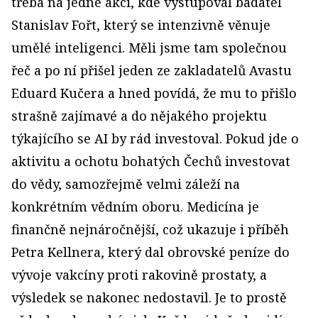
třeba na jedné akci, kde vystupoval badatel
Stanislav Fořt, který se intenzivně věnuje
umělé inteligenci. Měli jsme tam společnou
řeč a po ní přišel jeden ze zakladatelů Avastu
Eduard Kučera a hned povídá, že mu to přišlo
strašně zajímavé a do nějakého projektu
týkajícího se AI by rád investoval. Pokud jde o
aktivitu a ochotu bohatých Čechů investovat
do vědy, samozřejmě velmi záleží na
konkrétním vědním oboru. Medicína je
finančně nejnáročnější, což ukazuje i příběh
Petra Kellnera, který dal obrovské peníze do
vývoje vakcíny proti rakovině prostaty, a
výsledek se nakonec nedostavil. Je to prostě