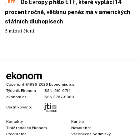
Do Evropy přišlo ETF, které vyplácí 14
ETF
procent ročně, většinu peněz má v amerických
státních dluhopisech
5 minut čtení
Copyright
©1996-2026
Economia, a.s.
Týdeník Ekonom
ISSN 1210-0714
ekonom.cz
ISSN 2787-9380
Certifikováno:
Kontakty
Kariéra
Tiráž redakce Ekonom
Newsletter
Předplatné
Všeobecné podmínky