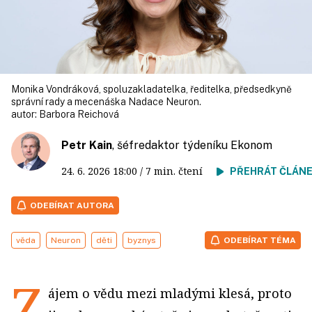
Monika Vondráková, spoluzakladatelka, ředitelka, předsedkyně
správní rady a mecenáška Nadace Neuron.
autor:
Barbora Reichová
Petr Kain
, šéfredaktor týdeníku Ekonom
24. 6. 2026
18:00
/ 7 min. čtení
PŘEHRÁT ČLÁN
ODEBÍRAT AUTORA
věda
Neuron
děti
byznys
ODEBÍRAT TÉMA
Z
ájem o vědu mezi mladými klesá, proto