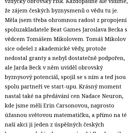
vždycky obrovský risk. Každopádně ale vidíme,
že zájem českých byznysmenů o vědu tu je.
Měla jsem třeba ohromnou radost z propojení
spoluzakladatele Beat Games Jaroslava Becka s
vědcem Tomášem Mikolovem. Tomáš Mikolov
sice odešel z akademické vědy, protože
nedostal granty a nebyl dostatečně podpořen,
ale Jarda Beck v něm uviděl obrovský
byznysový potenciál, spojil se s ním a teď jsou
spolu partneři ve start-upu. Krásný moment
nastal také na předávání cen Nadace Neuron,
kde jsme měli Erin Carsonovou, naprosto
úžasnou světovou matematičku, a přímo na té
naší akci ji jeden z úspěšných českých