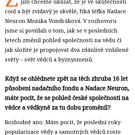
jim chceme ukázat, že je ve skutečnosti
cool a být zvídavý je skvělé, říká šéfka Nadace
Neuron Monika Vondráková. V rozhovoru
jsme si povídali o tom, jak se v posledních
letech změnil pohled společnosti na vědu či
jak složité je propojovat dva zdánlivě vzdálené
světy – svět vědců a byznysmenů.
Když se ohlédnete zpět na těch zhruba 16 let
působení nadačního fondu a Nadace Neuron,
máte pocit, že se pohled české společnosti na
vědce a vědkyně za tu dobu proměnil?
Rozhodně ano. Mám pocit, že poslední roky
popularizace vědy a samotných vědců roste