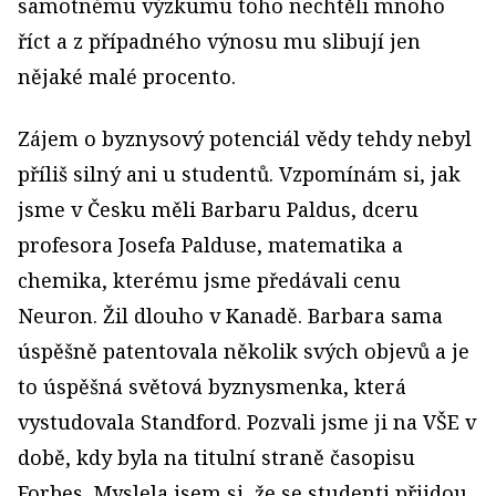
samotnému výzkumu toho nechtěli mnoho
říct a z případného výnosu mu slibují jen
nějaké malé procento.
Zájem o byznysový potenciál vědy tehdy nebyl
příliš silný ani u studentů. Vzpomínám si, jak
jsme v Česku měli Barbaru Paldus, dceru
profesora Josefa Palduse, matematika a
chemika, kterému jsme předávali cenu
Neuron. Žil dlouho v Kanadě. Barbara sama
úspěšně patentovala několik svých objevů a je
to úspěšná světová byznysmenka, která
vystudovala Standford. Pozvali jsme ji na VŠE v
době, kdy byla na titulní straně časopisu
Forbes. Myslela jsem si, že se studenti přijdou