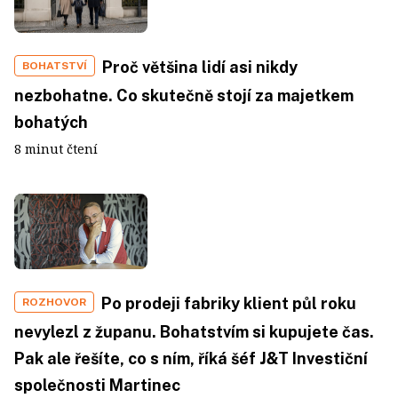
Proč většina lidí asi nikdy
BOHATSTVÍ
nezbohatne. Co skutečně stojí za majetkem
bohatých
8 minut čtení
Po prodeji fabriky klient půl roku
ROZHOVOR
nevylezl z županu. Bohatstvím si kupujete čas.
Pak ale řešíte, co s ním, říká šéf J&T Investiční
společnosti Martinec