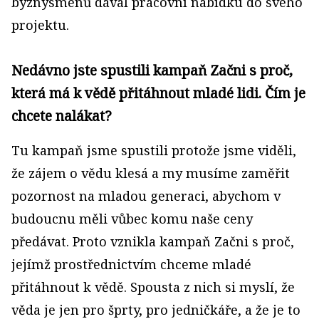
byznysmenů dával pracovní nabídku do svého
projektu.
Nedávno jste spustili kampaň Začni s proč,
která má k vědě přitáhnout mladé lidi. Čím je
chcete nalákat?
Tu kampaň jsme spustili protože jsme viděli,
že zájem o vědu klesá a my musíme zaměřit
pozornost na mladou generaci, abychom v
budoucnu měli vůbec komu naše ceny
předávat. Proto vznikla kampaň Začni s proč,
jejímž prostřednictvím chceme mladé
přitáhnout k vědě. Spousta z nich si myslí, že
věda je jen pro šprty, pro jedničkáře, a že je to