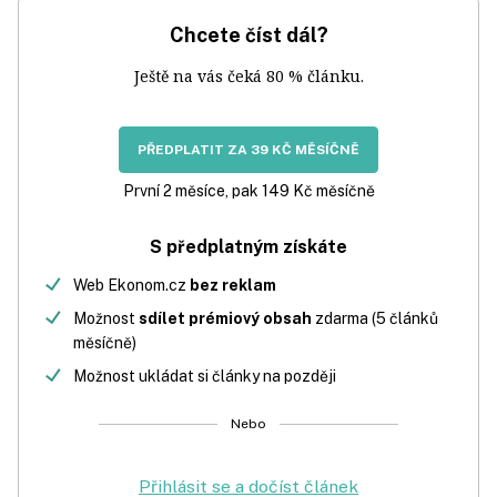
Chcete číst dál?
Ještě na vás čeká 80 % článku.
PŘEDPLATIT ZA 39 KČ MĚSÍČNĚ
První 2 měsíce, pak 149 Kč měsíčně
S předplatným získáte
Web Ekonom.cz
bez reklam
Možnost
sdílet prémiový obsah
zdarma (5 článků
měsíčně)
Možnost ukládat si články na později
Nebo
Přihlásit se a dočíst článek