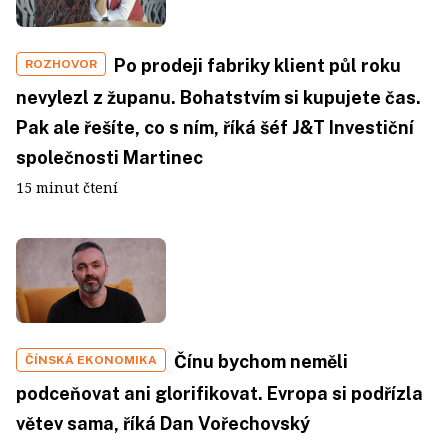
Po prodeji fabriky klient půl roku
ROZHOVOR
nevylezl z županu. Bohatstvím si kupujete čas.
Pak ale řešíte, co s ním, říká šéf J&T Investiční
společnosti Martinec
15 minut čtení
Čínu bychom neměli
ČÍNSKÁ EKONOMIKA
podceňovat ani glorifikovat. Evropa si podřízla
větev sama, říká Dan Vořechovský