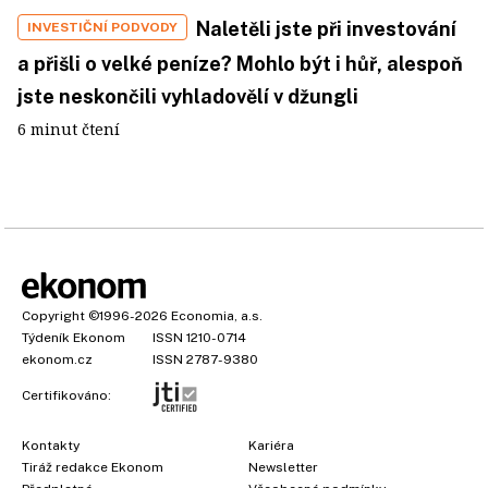
Naletěli jste při investování
INVESTIČNÍ PODVODY
a přišli o velké peníze? Mohlo být i hůř, alespoň
jste neskončili vyhladovělí v džungli
6 minut čtení
Copyright
©1996-2026
Economia, a.s.
Týdeník Ekonom
ISSN 1210-0714
ekonom.cz
ISSN 2787-9380
Certifikováno:
Kontakty
Kariéra
Tiráž redakce Ekonom
Newsletter