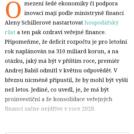
O
mezení šedé ekonomiky či podpora
inovací mají podle ministryně financí
Aleny Schillerové nastartovat
hospodářský
růst
a ten pak ozdraví veřejné finance.
Připomeňme, že deficit rozpočtu je pro letošní
rok naplánován na 310 miliard korun, a na
otázku, jaký má být v příštím roce, premiér
Andrej Babiš odmítl v květnu odpovědět. V
březnu nicméně připustil, že by mohl být vyšší
než letos. Jediné, co uvedl, je, že má být
proinvestiční a že konsolidace veřejných
financí začne nejdříve v roce 2028.