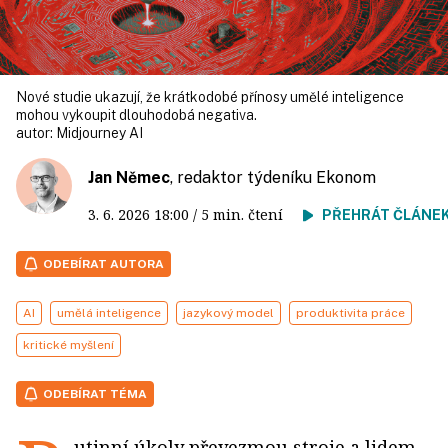
Nové studie ukazují, že krátkodobé přínosy umělé inteligence
mohou vykoupit dlouhodobá negativa.
autor:
Midjourney AI
Jan Němec
, redaktor týdeníku Ekonom
3. 6. 2026
18:00
/ 5 min. čtení
PŘEHRÁT ČLÁNE
ODEBÍRAT AUTORA
AI
umělá inteligence
jazykový model
produktivita práce
kritické myšlení
ODEBÍRAT TÉMA
utinní úkoly převezmou stroje a lidem