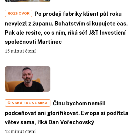
Po prodeji fabriky klient půl roku
ROZHOVOR
nevylezl z županu. Bohatstvím si kupujete čas.
Pak ale řešíte, co s ním, říká šéf J&T Investiční
společnosti Martinec
15 minut čtení
Čínu bychom neměli
ČÍNSKÁ EKONOMIKA
podceňovat ani glorifikovat. Evropa si podřízla
větev sama, říká Dan Vořechovský
12 minut čtení