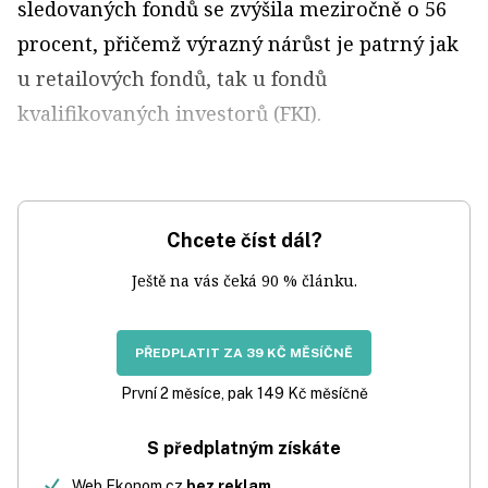
sledovaných fondů se zvýšila meziročně o 56
procent, přičemž výrazný nárůst je patrný jak
u retailových fondů, tak u fondů
kvalifikovaných investorů (FKI).
Chcete číst dál?
Ještě na vás čeká 90 % článku.
PŘEDPLATIT ZA 39 KČ MĚSÍČNĚ
První 2 měsíce, pak 149 Kč měsíčně
S předplatným získáte
Web Ekonom.cz
bez reklam