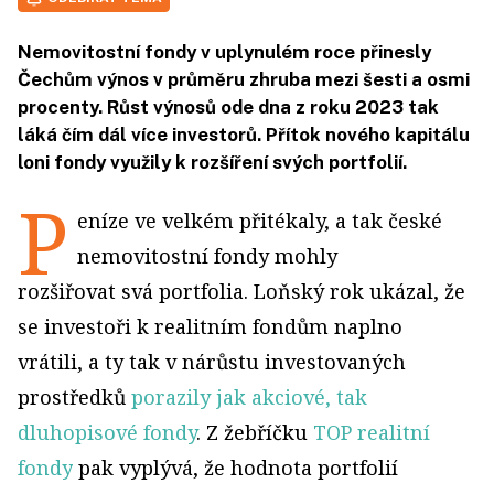
Nemovitostní fondy v uplynulém roce přinesly
Čechům výnos v průměru zhruba mezi šesti a osmi
procenty. Růst výnosů ode dna z roku 2023 tak
láká čím dál více investorů. Přítok nového kapitálu
loni fondy využily k rozšíření svých portfolií.
P
eníze ve velkém přitékaly, a tak české
nemovitostní fondy mohly
rozšiřovat svá portfolia. Loňský rok ukázal, že
se investoři k realitním fondům naplno
vrátili, a ty tak v nárůstu investovaných
prostředků
porazily jak akciové, tak
dluhopisové fondy
. Z žebříčku
TOP realitní
fondy
pak vyplývá, že hodnota portfolií