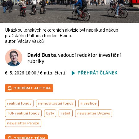
Ukázkou loňských rekordních akvizic byl například nákup
pražského Palladia fondem Reico.
autor:
Václav Vašků
David Busta
, vedoucí redaktor investiční
rubriky
6. 5. 2026
18:00
/ 6 min. čtení
PŘEHRÁT ČLÁNEK
ODEBÍRAT AUTORA
realitní fondy
nemovitostní fondy
investice
TOP realitní fondy
byty
retail
newsletter Byznys
newsletter Peníze
ODEBÍRAT TÉMA