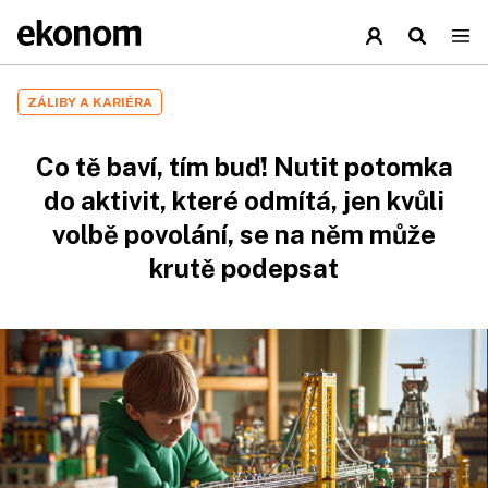
ZÁLIBY A KARIÉRA
Co tě baví, tím buď! Nutit potomka
do aktivit, které odmítá, jen kvůli
volbě povolání, se na něm může
krutě podepsat