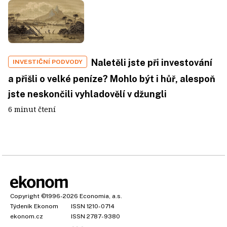
Naletěli jste při investování
INVESTIČNÍ PODVODY
a přišli o velké peníze? Mohlo být i hůř, alespoň
jste neskončili vyhladovělí v džungli
6 minut čtení
Copyright
©1996-2026
Economia, a.s.
Týdeník Ekonom
ISSN 1210-0714
ekonom.cz
ISSN 2787-9380