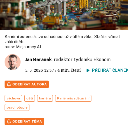
Kariérní potenciál lze odhadnout už v útlém věku. Stačí si všímat
zálib dítěte.
autor:
Midjourney AI
Jan Beránek
, redaktor týdeníku Ekonom
5. 5. 2026
12:37
/ 4 min. čtení
PŘEHRÁT ČLÁNE
ODEBÍRAT AUTORA
výchova
děti
kariéra
Kariéra&vzdělávání
psychologie
ODEBÍRAT TÉMA