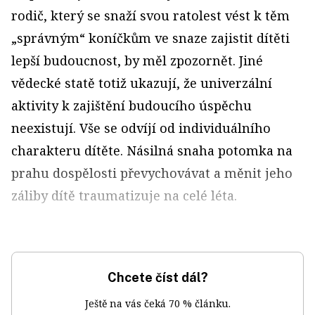
r
odič, který se snaží svou ratolest vést k těm
„správným“ koníčkům ve snaze zajistit dítěti
lepší budoucnost, by měl zpozornět. Jiné
vědecké statě totiž ukazují, že univerzální
aktivity k zajištění budoucího úspěchu
neexistují. Vše se odvíjí od individuálního
charakteru dítěte. Násilná snaha potomka na
prahu dospělosti převychovávat a měnit jeho
záliby dítě traumatizuje na celé léta.
Chcete číst dál?
Ještě na vás čeká 70 % článku.