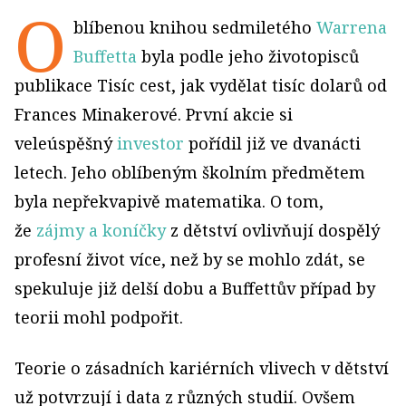
O
blíbenou knihou sedmiletého
Warrena
Buffetta
byla podle jeho životopisců
publikace Tisíc cest, jak vydělat tisíc dolarů od
Frances Minakerové. První akcie si
veleúspěšný
investor
pořídil již ve dvanácti
letech. Jeho oblíbeným školním předmětem
byla nepřekvapivě matematika. O tom,
že
zájmy a koníčky
z dětství ovlivňují dospělý
profesní život více, než by se mohlo zdát, se
spekuluje již delší dobu a Buffettův případ by
teorii mohl podpořit.
Teorie o zásadních kariérních vlivech v dětství
už potvrzují i data z různých studií. Ovšem