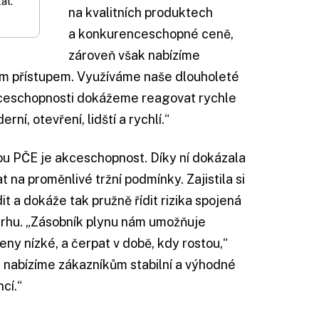
al.
na kvalitních produktech
a konkurenceschopné ceně,
zároveň však nabízíme
ním přístupem. Využíváme naše dlouholeté
kceschopnosti dokážeme reagovat rychle
ní, otevření, lidští a rychlí.“
u PČE je akceschopnost. Díky ní dokázala
 na proměnlivé tržní podmínky. Zajistila si
 a dokáže tak pružně řídit rizika spojená
trhu. „Zásobník plynu nám umožňuje
eny nízké, a čerpat v době, kdy rostou,“
u nabízíme zákazníkům stabilní a výhodné
cí.“