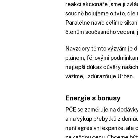
reakci akcionáře jsme ji zvlá
soudně bojujeme o tyto, dle
Paralelně navíc čelíme šikan
členům současného vedení, 
Navzdory těmto výzvám je dn
plánem, férovými podmínkami
nejlepší důkaz důvěry našich
vážíme,“ zdůrazňuje Urban.
Energie s bonusy
PČE se zaměřuje na dodávky 
a na výkup přebytků z domácí
není agresivní expanze, ale
za každou cenu. Chceme být