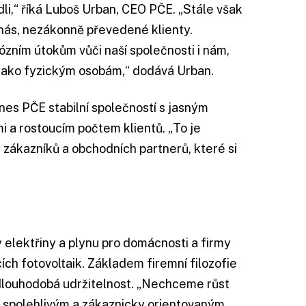
dli,“ říká Luboš Urban, CEO PČE. „Stále však
 nás, nezákonně převedené klienty.
ózním útokům vůči naší společnosti i nám,
jako fyzickým osobám,“ dodává Urban.
es PČE stabilní společností s jasným
 a rostoucím počtem klientů. „To je
 zákazníků a obchodních partnerů, které si
elektřiny a plynu pro domácnosti a firmy
ch fotovoltaik. Základem firemní filozofie
 dlouhodobá udržitelnost. „Nechceme růst
 spolehlivým a zákaznicky orientovaným