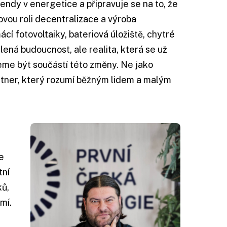
rendy v energetice a připravuje se na to, že
vou roli decentralizace a výroba
cí fotovoltaiky, bateriová úložiště, chytré
álená budoucnost, ale realita, která se už
eme být součástí této změny. Ne jako
artner, který rozumí běžným lidem a malým
e
tní
ků,
mí.