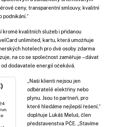
érové ceny, transparentní smlouvy, kvalitní
o podnikání.“
ší kromě kvalitních služeb i přidanou
velCard unlimited, kartu, která umožňuje
tnerských hotelech pro dvě osoby zdarma
zuje, na co se společnost zaměřuje – dávat
ě od dodavatele energií očekává.
„Naši klienti nejsou jen
E)
odběratelé elektřiny nebo
plynu. Jsou to partneři, pro
024
které hledáme nejlepší řešení,“
run.
doplňuje Lukáš Meluš, člen
te
představenstva PČE. „Stavíme