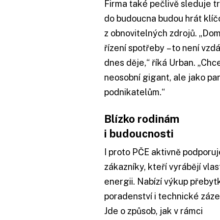
Firma také pečlivě sleduje t
do budoucna budou hrát klíčo
z obnovitelných zdrojů. „Domá
řízení spotřeby – to není vzd
dnes děje,“ říká Urban. „Chc
neosobní gigant, ale jako p
podnikatelům.“
Blízko rodinám
i budoucnosti
I proto PČE aktivně podporuj
zákazníky, kteří vyrábějí vlas
energii. Nabízí výkup přebyt
poradenství i technické záze
Jde o způsob, jak v rámci