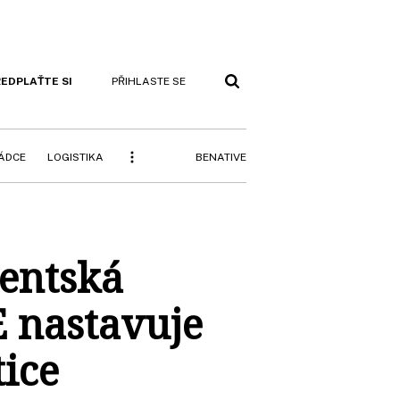
EDPLAŤTE SI
PŘIHLASTE SE
BENATIVE
RÁDCE
LOGISTIKA
ientská
E nastavuje
ice