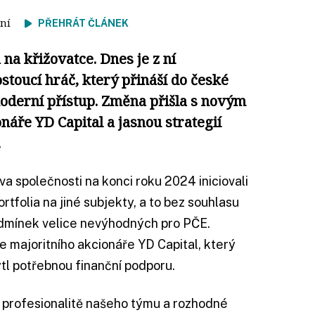
čtení
PŘEHRÁT ČLÁNEK
na křižovatce. Dnes je z ní
stoucí hráč, který přináší do české
moderní přístup. Změna přišla s novým
áře YD Capital a jasnou strategií
.
a společnosti na konci roku 2024 iniciovali
tfolia na jiné subjekty, a to bez souhlasu
odmínek velice nevýhodných pro PČE.
 majoritního akcionáře YD Capital, který
ytl potřebnou finanční podporu.
y profesionalitě našeho týmu a rozhodné