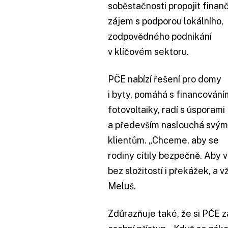
soběstačnosti propojit finanč
zájem s podporou lokálního,
zodpovědného podnikání
v klíčovém sektoru.
PČE nabízí řešení pro domy
i byty, pomáhá s financování
fotovoltaiky, radí s úsporami
a především naslouchá svým
klientům. „Chceme, aby se
rodiny cítily bezpečně. Aby v
bez složitostí i překážek, a v
Meluš.
Zdůrazňuje také, že si PČE z