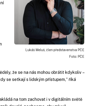
ní
m
Lukáš Meluš, člen představenstva PČE
Foto: PČE
ěděly, že se na nás mohou obrátit kdykoliv –
ždy se setkají s lidským přístupem,“ říká
akládá na tom zachovat i v digitálním světě