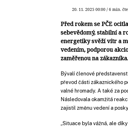
20. 11. 2025
00:00
/ 6 min. 
Před rokem se PČE ocitla 
sebevědomý, stabilní a ro
energetiky svěží vítr a 
vedením, podporou akcion
zaměřenou na zákazníka
Bývalí členové představenstv
převod části zákaznického por
valné hromady. A také za p
Následovala okamžitá reakce
zajistil změnu vedení a posk
„Situace byla vážná, ale dík