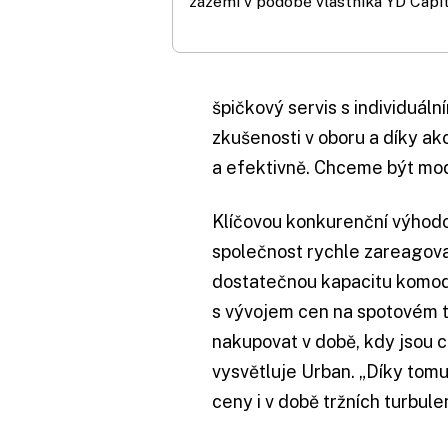
zázemí v podobě vlastníka YD Capit
špičkový servis s individuál
zkušenosti v oboru a díky a
a efektivně. Chceme být moder
Klíčovou konkurenční výhodo
společnost rychle zareagovat
dostatečnou kapacitu komodit
s vývojem cen na spotovém 
nakupovat v době, kdy jsou c
vysvětluje Urban. „Díky tom
ceny i v době tržních turbulen