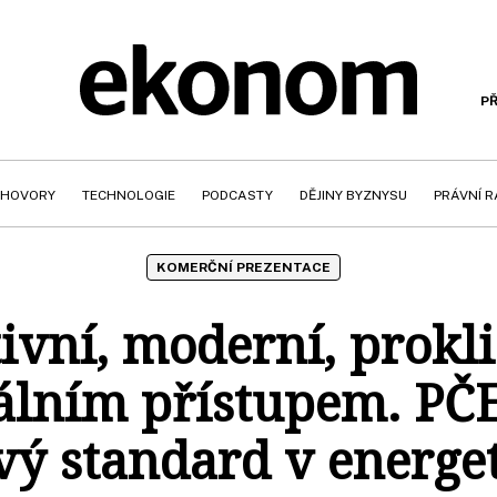
PŘ
HOVORY
TECHNOLOGIE
PODCASTY
DĚJINY BYZNYSU
PRÁVNÍ 
KOMERČNÍ PREZENTACE
ivní, moderní, prokl
álním přístupem. PČ
vý standard v energet