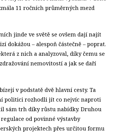
bezmála 11 ročních průměrných mezd
mích jinde ve světě se ovšem dají najít
izí dokážou – alespoň částečně – poprat.
terá z nich a analyzoval, díky čemu se
 zdražování nemovitostí a jak se daří
bízejí v podstatě dvě hlavní cesty. Ta
í politici rozhodli jít co nejvíc naproti
til sám trh díky růstu nabídky. Druhou
í regulace od povinné výstavby
erských projektech přes určitou formu