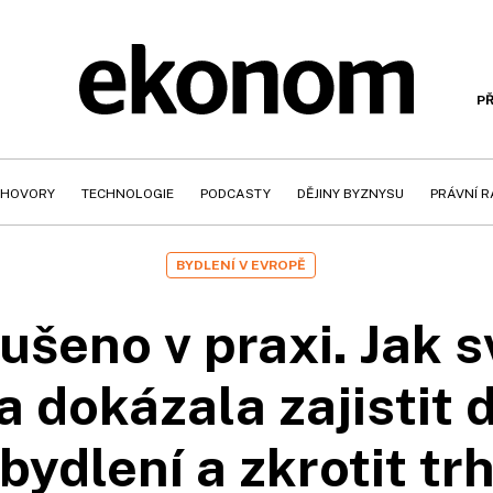
PŘ
HOVORY
TECHNOLOGIE
PODCASTY
DĚJINY BYZNYSU
PRÁVNÍ 
BYDLENÍ V EVROPĚ
šeno v praxi. Jak 
 dokázala zajistit 
bydlení a zkrotit tr