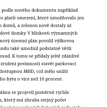
ak podle nového dokumentu například
alo platit omezení, které umožňovalo jen
h domů, a zelenou nově dostaly až
adové domky. V blízkosti významných
 nový územní plán povolil výškovou
andu také umožnil podstatně větší
sud. K tomu se přidaly ještě zdánlivé
o zrušení povinnosti stavět parkovací
e dostupnou MHD, což mělo snížit
o bytu o více než 10 procent.
lánu se projevil poměrně rychle.
, který má zhruba stejný počet