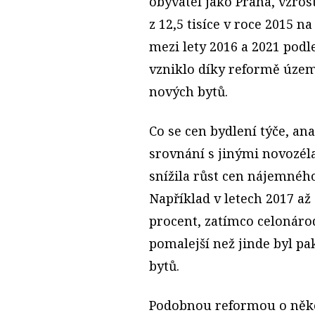
obyvatel jako Praha, vzro
z 12,5 tisíce v roce 2015 na
mezi lety 2016 a 2021 podl
vzniklo díky reformě územ
nových bytů.
Co se cen bydlení týče, an
srovnání s jinými novozél
snížila růst cen nájemného
Například v letech 2017 až
procent, zatímco celonárod
pomalejší než jinde byl p
bytů.
Podobnou reformou o někol