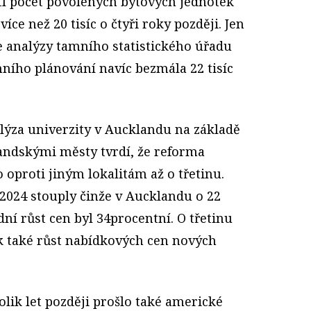
stl počet povolených bytových jednotek
 více než 20 tisíc o čtyři roky později. Jen
e analýzy tamního statistického úřadu
ního plánování navíc bezmála 22 tisíc
alýza univerzity v Aucklandu na základě
andskými městy tvrdí, že reforma
 oproti jiným lokalitám až o třetinu.
 2024 stouply činže v Aucklandu o 22
ní růst cen byl 34procentní. O třetinu
ak také růst nabídkových cen nových
ik let později prošlo také americké