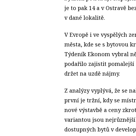
je to pak 14 a v Ostravě 
v dané lokalitě.
V Evropě i ve vyspělých ze
města, kde se s bytovou kr
Týdeník Ekonom vybral něk
podařilo zajistit pomalejší
držet na uzdě nájmy.
Z analýzy vyplývá, že se na
první je tržní, kdy se místn
nové výstavbě a ceny zkro
variantou jsou nejrůznějš
dostupných bytů v develop