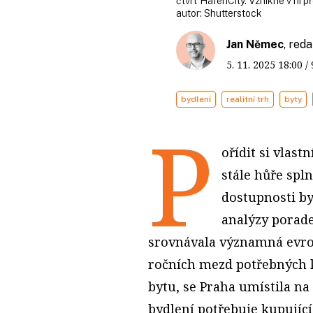
čtvrť HafenCity. Vznikne v ní př
autor:
Shutterstock
Jan Němec
, red
5. 11. 2025
18:00
/
bydlení
realitní trh
byty
P
ořídit si vlast
stále hůře spln
dostupnosti by
analýzy porade
srovnávala významná evro
ročních mezd potřebných
bytu, se Praha umístila na
bydlení potřebuje kupující