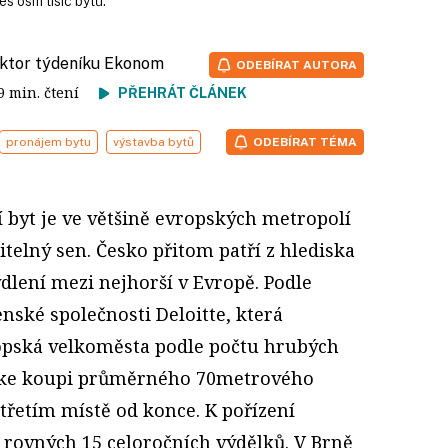
es osm tisíc bytů.
aktor týdeníku Ekonom
ODEBÍRAT AUTORA
 9 min. čtení
PŘEHRÁT ČLÁNEK
pronájem bytu
výstavba bytů
ODEBÍRAT TÉMA
ní byt je ve většině evropských metropolí
itelný sen. Česko přitom patří z hlediska
dlení mezi nejhorší v Evropě. Podle
nské společnosti Deloitte, která
pská velkoměsta podle počtu hrubých
 ke koupi průměrného 70metrového
 třetím místě od konce. K pořízení
 rovných 15 celoročních výdělků. V Brně