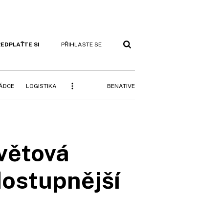
EDPLAŤTE SI
PŘIHLASTE SE
BENATIVE
RÁDCE
LOGISTIKA
světová
dostupnější
h