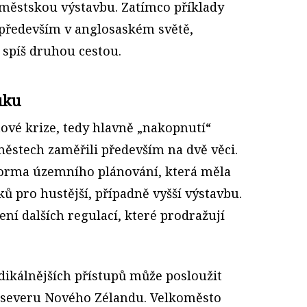
městskou výstavbu. Zatímco příklady
t především v anglosaském světě,
 spíš druhou cestou.
uku
tové krize, tedy hlavně „nakopnutí“
městech zaměřili především na dvě věci.
forma územního plánování, která měla
pro hustější, případně vyšší výstavbu.
ní dalších regulací, které prodražují
dikálnějších přístupů může posloužit
 severu Nového Zélandu. Velkoměsto