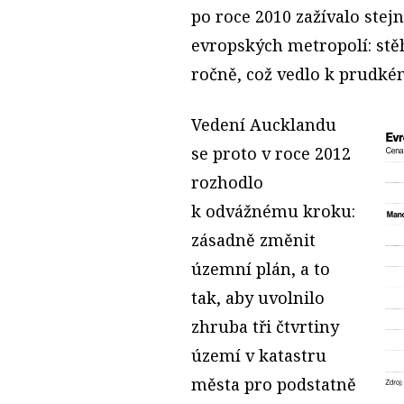
po roce 2010 zažívalo stej
evropských metropolí: stěh
ročně, což vedlo k prudké
Vedení Aucklandu
se proto v roce 2012
rozhodlo
k odvážnému kroku:
zásadně změnit
územní plán, a to
tak, aby uvolnilo
zhruba tři čtvrtiny
území v katastru
města pro podstatně