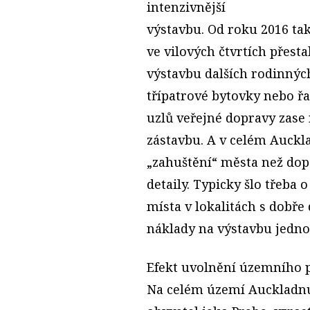
intenzivnější
výstavbu. Od roku 2016 t
ve vilových čtvrtích přest
výstavbu dalších rodinnýc
třípatrové bytovky nebo ř
uzlů veřejné dopravy zase
zástavbu. A v celém Auckl
„zahuštění“ města než dopo
detaily. Typicky šlo třeba 
místa v lokalitách s dobř
náklady na výstavbu jednoh
Efekt uvolnění územního p
Na celém území Auckladnu