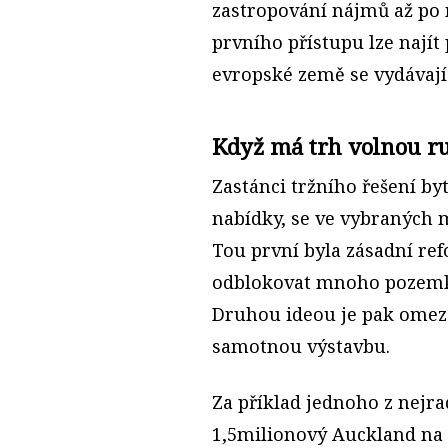
zastropování nájmů až po 
prvního přístupu lze nají
evropské země se vydávají
Když má trh volnou r
Zastánci tržního řešení by
nabídky, se ve vybraných 
Tou první byla zásadní re
odblokovat mnoho pozemků 
Druhou ideou je pak omeze
samotnou výstavbu.
Za příklad jednoho z nejra
1,5milionový Auckland na