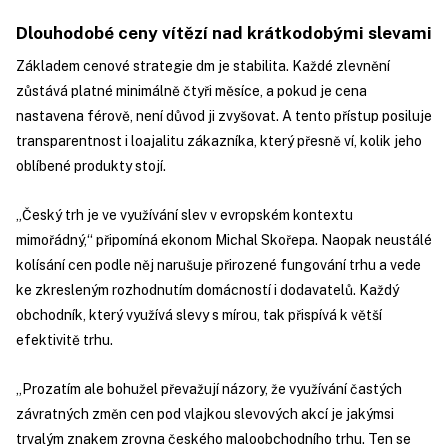
Dlouhodobé ceny vítězí nad krátkodobými slevami
Základem cenové strategie dm je stabilita. Každé zlevnění
zůstává platné minimálně čtyři měsíce, a pokud je cena
nastavena férově, není důvod ji zvyšovat. A tento přístup posiluje
transparentnost i loajalitu zákazníka, který přesně ví, kolik jeho
oblíbené produkty stojí.
„Český trh je ve využívání slev v evropském kontextu
mimořádný,“ připomíná ekonom Michal Skořepa. Naopak neustálé
kolísání cen podle něj narušuje přirozené fungování trhu a vede
ke zkresleným rozhodnutím domácností i dodavatelů. Každý
obchodník, který využívá slevy s mírou, tak přispívá k větší
efektivitě trhu.
„Prozatím ale bohužel převažují názory, že využívání častých
závratných změn cen pod vlajkou slevových akcí je jakýmsi
trvalým znakem zrovna českého maloobchodního trhu. Ten se