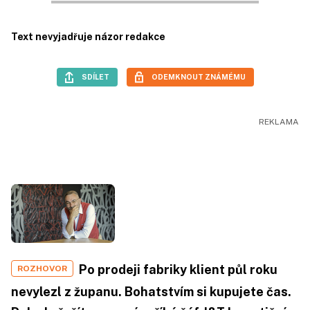
Text nevyjadřuje názor redakce
SDÍLET
ODEMKNOUT ZNÁMÉMU
Po prodeji fabriky klient půl roku
ROZHOVOR
nevylezl z županu. Bohatstvím si kupujete čas.