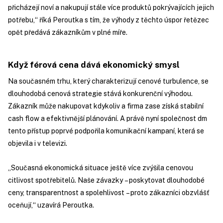
přicházejí noví a nakupují stále více produktů pokrývajících jejich
potřebu,“ říká Peroutka s tím, že výhody z těchto úspor řetězec
opět předává zákazníkům v plné míře.
Když férová cena dává ekonomický smysl
Na současném trhu, který charakterizují cenové turbulence, se
dlouhodobá cenová strategie stává konkurenční výhodou.
Zákazník může nakupovat kdykoliv a firma zase získá stabilní
cash flow a efektivnější plánování. A právě nyní společnost dm
tento přístup poprvé podpořila komunikační kampaní, která se
objevila i v televizi.
„Současná ekonomická situace ještě více zvýšila cenovou
citlivost spotřebitelů. Naše závazky – poskytovat dlouhodobé
ceny, transparentnost a spolehlivost – proto zákazníci obzvlášť
oceňují,“ uzavírá Peroutka.