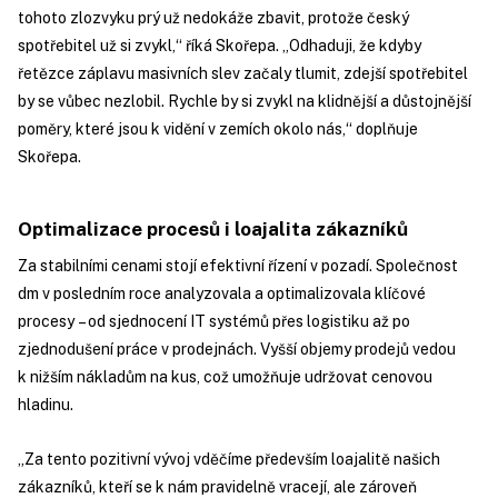
tohoto zlozvyku prý už nedokáže zbavit, protože český
spotřebitel už si zvykl,“ říká Skořepa. „Odhaduji, že kdyby
řetězce záplavu masivních slev začaly tlumit, zdejší spotřebitel
by se vůbec nezlobil. Rychle by si zvykl na klidnější a důstojnější
poměry, které jsou k vidění v zemích okolo nás,“ doplňuje
Skořepa.
Optimalizace procesů i loajalita zákazníků
Za stabilními cenami stojí efektivní řízení v pozadí. Společnost
dm v posledním roce analyzovala a optimalizovala klíčové
procesy – od sjednocení IT systémů přes logistiku až po
zjednodušení práce v prodejnách. Vyšší objemy prodejů vedou
k nižším nákladům na kus, což umožňuje udržovat cenovou
hladinu.
„Za tento pozitivní vývoj vděčíme především loajalitě našich
zákazníků, kteří se k nám pravidelně vracejí, ale zároveň