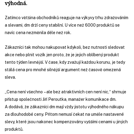
výhodná.
Zatímco většina obchodníků reaguje na výkyvy trhu zdražováním
a slevami, dm drží ceny stabilní. U více než 6000 produktů se
navíc cena nezměnila déle než rok.
Zákazníci tak mohou nakupovat kdykoli, bez nutnosti sledovat
akce nebo plnit vozík jen proto, že je jejich oblíbený produkt
tento týden levnější. V čase, kdy zvažují každou korunu, je tedy
stálá cena pro mnohé silnější argument než časově omezená
sleva.
„Cena není všechno – ale bez atraktivních cen není nic,“ shrnuje
přístup společnosti Jiří Peroutka, manažer komunikace dm.
A dodává, že zákazníci dm mají vždy jistotu výhodného nákupu
za dlouhodobé ceny. Přitom nemusí čekat na uměle nastavené
slevy, které jsou nakonec kompenzovány vyššími cenami u jiných
produktů.