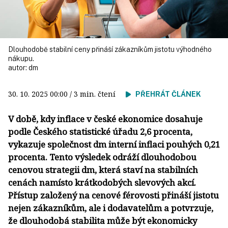
Dlouhodobě stabilní ceny přináší zákazníkům jistotu výhodného
nákupu.
autor:
dm
30. 10. 2025
00:00
/ 3 min. čtení
PŘEHRÁT ČLÁNEK
V době, kdy inflace v české ekonomice dosahuje
podle Českého statistické úřadu 2,6 procenta,
vykazuje společnost dm interní inflaci pouhých 0,21
procenta. Tento výsledek odráží dlouhodobou
cenovou strategii dm, která staví na stabilních
cenách namísto krátkodobých slevových akcí.
Přístup založený na cenové férovosti přináší jistotu
nejen zákazníkům, ale i dodavatelům a potvrzuje,
že dlouhodobá stabilita může být ekonomicky