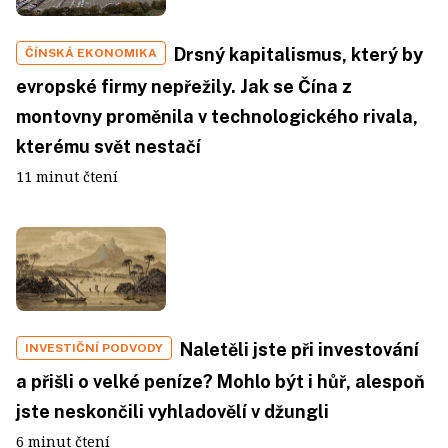
Drsný kapitalismus, který by
ČÍNSKÁ EKONOMIKA
evropské firmy nepřežily. Jak se Čína z
montovny proměnila v technologického rivala,
kterému svět nestačí
11 minut čtení
Naletěli jste při investování
INVESTIČNÍ PODVODY
a přišli o velké peníze? Mohlo být i hůř, alespoň
jste neskončili vyhladovělí v džungli
6 minut čtení