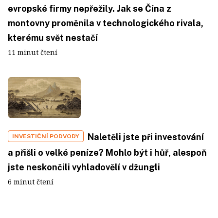
evropské firmy nepřežily. Jak se Čína z
montovny proměnila v technologického rivala,
kterému svět nestačí
11 minut čtení
Naletěli jste při investování
INVESTIČNÍ PODVODY
a přišli o velké peníze? Mohlo být i hůř, alespoň
jste neskončili vyhladovělí v džungli
6 minut čtení