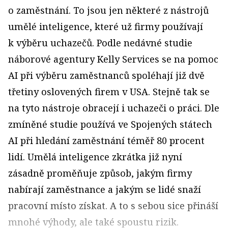
o zaměstnání. To jsou jen některé z nástrojů
umělé inteligence, které už firmy používají
k výběru uchazečů. Podle nedávné studie
náborové agentury Kelly Services se na pomoc
AI při výběru zaměstnanců spoléhají již dvě
třetiny oslovených firem v USA. Stejně tak se
na tyto nástroje obracejí i uchazeči o práci. Dle
zmíněné studie používá ve Spojených státech
AI při hledání zaměstnání téměř 80 procent
lidí. Umělá inteligence zkrátka již nyní
zásadně proměňuje způsob, jakým firmy
nabírají zaměstnance a jakým se lidé snaží
pracovní místo získat. A to s sebou sice přináší
mnohé výhody, ale také spoustu rizik.