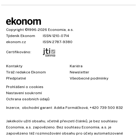
Copyright
©1996-2026
Economia, a.s.
Týdeník Ekonom
ISSN 1210-0714
ekonom.cz
ISSN 2787-9380
Certifikováno:
Kontakty
Kariéra
Tiráž redakce Ekonom
Newsletter
Předplatné
Všeobecné podmínky
Prohlášení o cookies
Nastavení soukromí
Ochrana osobních údajů
Inzerce
, obchodní garant:
Adéla Formáčková
,
+420 739 500 832
Jakékoliv užití obsahu, včetně převzetí článků, je bez souhlasu
Economia, a.s. zapovězeno. Bez souhlasu Economia, a.s. je
zapovězeno též rozmnožování obsahu pro účely automatizované