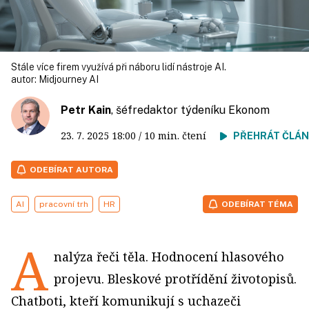
Stále více firem využívá při náboru lidí nástroje AI.
autor:
Midjourney AI
Petr Kain
, šéfredaktor týdeníku Ekonom
23. 7. 2025
18:00
/ 10 min. čtení
PŘEHRÁT ČLÁ
ODEBÍRAT AUTORA
AI
pracovní trh
HR
ODEBÍRAT TÉMA
A
nalýza řeči těla. Hodnocení hlasového
projevu. Bleskové protřídění životopisů.
Chatboti, kteří komunikují s uchazeči