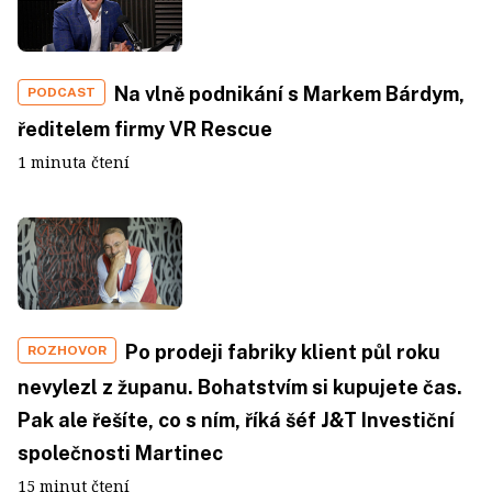
Na vlně podnikání s Markem Bárdym,
PODCAST
ředitelem firmy VR Rescue
1 minuta čtení
Po prodeji fabriky klient půl roku
ROZHOVOR
nevylezl z županu. Bohatstvím si kupujete čas.
Pak ale řešíte, co s ním, říká šéf J&T Investiční
společnosti Martinec
15 minut čtení