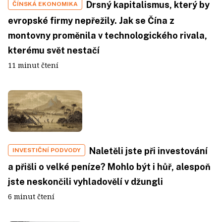
Drsný kapitalismus, který by
ČÍNSKÁ EKONOMIKA
evropské firmy nepřežily. Jak se Čína z
montovny proměnila v technologického rivala,
kterému svět nestačí
11 minut čtení
Naletěli jste při investování
INVESTIČNÍ PODVODY
a přišli o velké peníze? Mohlo být i hůř, alespoň
jste neskončili vyhladovělí v džungli
6 minut čtení