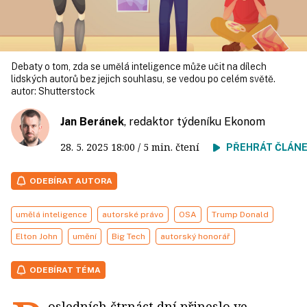
Debaty o tom, zda se umělá inteligence může učit na dílech
lidských autorů bez jejich souhlasu, se vedou po celém světě.
autor:
Shutterstock
Jan Beránek
, redaktor týdeníku Ekonom
28. 5. 2025
18:00
/ 5 min. čtení
PŘEHRÁT ČLÁN
ODEBÍRAT AUTORA
umělá inteligence
autorské právo
OSA
Trump Donald
Elton John
umění
Big Tech
autorský honorář
ODEBÍRAT TÉMA
osledních čtrnáct dní přineslo ve