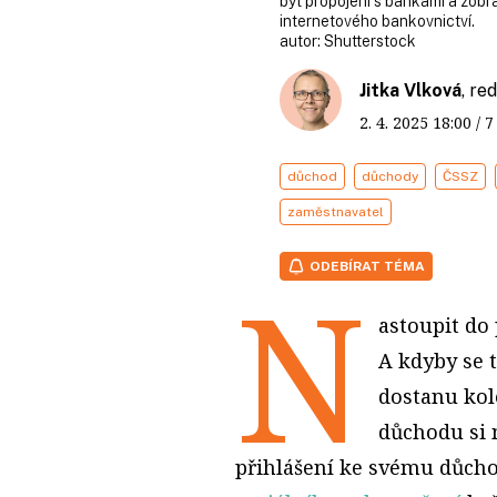
být propojení s bankami a zobr
internetového bankovnictví.
autor:
Shutterstock
Jitka Vlková
, re
2. 4. 2025
18:00
/ 
důchod
důchody
ČSSZ
zaměstnavatel
ODEBÍRAT TÉMA
N
astoupit do
A kdyby se 
dostanu kol
důchodu si 
přihlášení ke svému důc