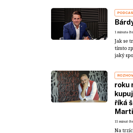
PODCA
Bárdy
1 minuta čt
Jak se t
tímto z
jaký sp
ROZHO
roku 
kupuj
říká 
Mart
15 minut čt
Na trzí