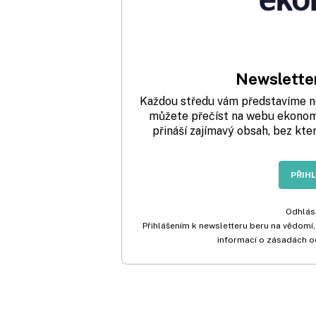
Newsletter
Každou středu vám představíme nej
můžete přečíst na webu ekonom.
přináší zajímavý obsah, bez kte
PŘIH
Odhlási
Přihlášením k newsletteru beru na vědomí,
informací o zásadách o