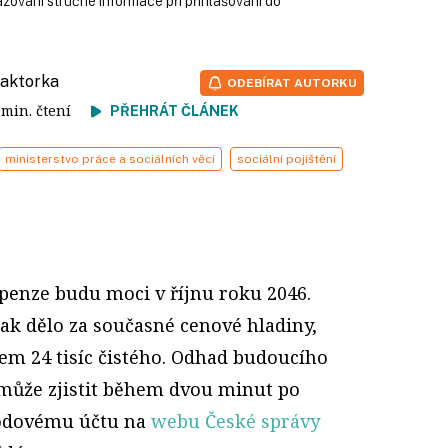
azování stručné informace při přihlašování do
daktorka
ODEBÍRAT AUTORKU
7 min. čtení
PŘEHRÁT ČLÁNEK
ministerstvo práce a sociálních věcí
sociální pojištění
 penze budu moci v říjnu roku 2046.
tak dělo za současné cenové hladiny,
em 24 tisíc čistého. Odhad budoucího
může zjistit během dvou minut po
hodovému účtu na
webu České správy