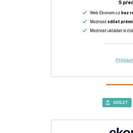
S pře
Web Ekonom.cz
bez r
Možnost
sdílet prém
Možnost ukládat si člá
Přihlási
SDÍLET