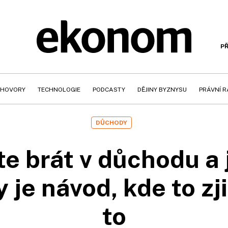
PŘ
HOVORY
TECHNOLOGIE
PODCASTY
DĚJINY BYZNYSU
PRÁVNÍ 
DŮCHODY
e brát v důchodu a 
 je návod, kde to zji
to