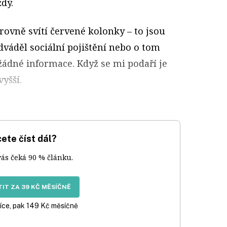
dý.
ovně svítí červené kolonky – to jsou
váděl sociální pojištění nebo o tom
dné informace. Když se mi podaří je
yšší.
ete číst dál?
vás čeká 90 % článku.
IT ZA 39 KČ MĚSÍČNĚ
íce, pak 149 Kč měsíčně