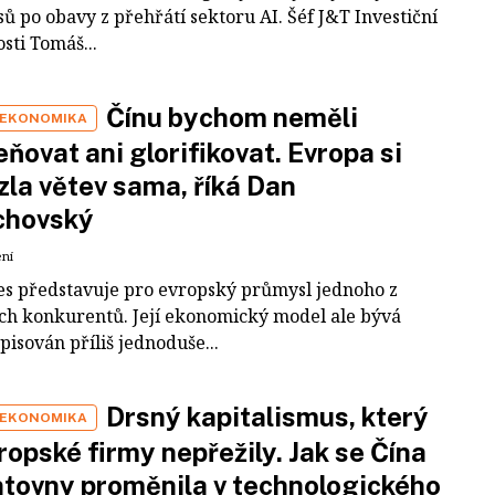
ů po obavy z přehřátí sektoru AI. Šéf J&T Investiční
sti Tomáš...
Čínu bychom neměli
 EKONOMIKA
ňovat ani glorifikovat. Evropa si
zla větev sama, říká Dan
chovský
ení
es představuje pro evropský průmysl jednoho z
ích konkurentů. Její ekonomický model ale bývá
pisován příliš jednoduše...
Drsný kapitalismus, který
 EKONOMIKA
ropské firmy nepřežily. Jak se Čína
tovny proměnila v technologického