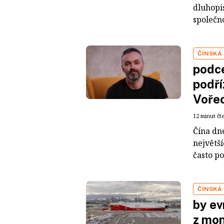
dluhopis
společno
ČÍNSKÁ
podce
podří
Voře
12 minut čt
Čína dn
největš
často po
ČÍNSKÁ
by ev
z mon