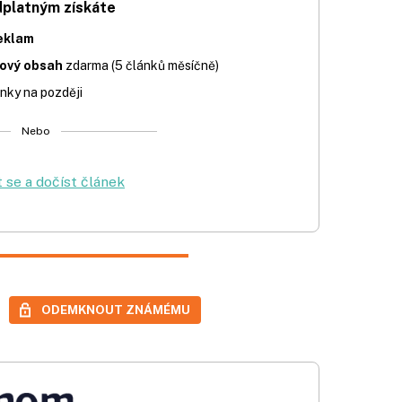
dplatným získáte
eklam
iový obsah
zdarma (5 článků měsíčně)
nky na později
Nebo
t se a dočíst článek
ODEMKNOUT ZNÁMÉMU