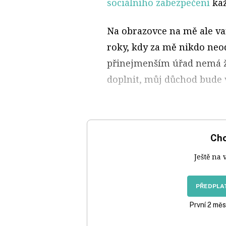
sociálního zabezpečení
kaž
Na obrazovce na mě ale var
roky, kdy za mě nikdo neod
přinejmenším úřad nemá žá
doplnit, můj důchod bude v
Chc
Ještě na 
PŘEDPLAT
První 2 měs