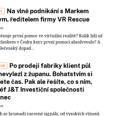
Na vlně podnikání s Markem
ST
m, ředitelem firmy VR Rescue
ení
rénuje první pomoc ve virtuální realitě? Kolik lidí už
působem v Česku kurz první pomoci absolvovalo? A
olečenský dopad...
Po prodeji fabriky klient půl
VOR
nevylezl z županu. Bohatstvím si
ete čas. Pak ale řešíte, co s ním,
šéf J&T Investiční společnosti
inec
ení
ch se hromadí varovné signály, od vysokých výnosů