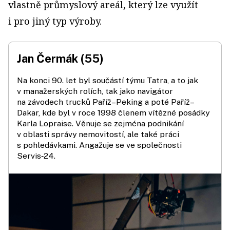
vlastně průmyslový areál, který lze využít
i pro jiný typ výroby.
Jan Čermák (55)
Na konci 90. let byl součástí týmu Tatra, a to jak
v manažerských rolích, tak jako navigátor
na závodech trucků Paříž–Peking a poté Paříž–
Dakar, kde byl v roce 1998 členem vítězné posádky
Karla Lopraise. Věnuje se zejména podnikání
v oblasti správy nemovitostí, ale také práci
s pohledávkami. Angažuje se ve společnosti
Servis‑24.