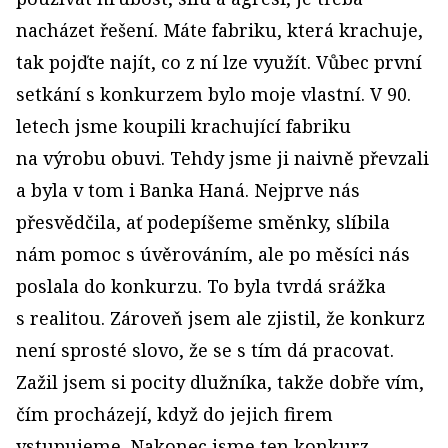
nacházet řešení. Máte fabriku, která krachuje,
tak pojďte najít, co z ní lze využít. Vůbec první
setkání s konkurzem bylo moje vlastní. V 90.
letech jsme koupili krachující fabriku
na výrobu obuvi. Tehdy jsme ji naivně převzali
a byla v tom i Banka Haná. Nejprve nás
přesvědčila, ať podepíšeme směnky, slíbila
nám pomoc s úvěrováním, ale po měsíci nás
poslala do konkurzu. To byla tvrdá srážka
s realitou. Zároveň jsem ale zjistil, že konkurz
není sprosté slovo, že se s tím dá pracovat.
Zažil jsem si pocity dlužníka, takže dobře vím,
čím procházejí, když do jejich firem
vstupujeme. Nakonec jsme ten konkurz