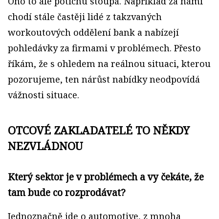
Ono to ale potichu stoupá. Například za námi
chodí stále častěji lidé z takzvaných
workoutových oddělení bank a nabízejí
pohledávky za firmami v problémech. Přesto
říkám, že s ohledem na reálnou situaci, kterou
pozorujeme, ten nárůst nabídky neodpovídá
vážnosti situace.
OTCOVÉ ZAKLADATELÉ TO NĚKDY
NEZVLÁDNOU
Který sektor je v problémech a vy čekáte, že
tam bude co rozprodávat?
Jednoznačně jde o automotive, z mnoha