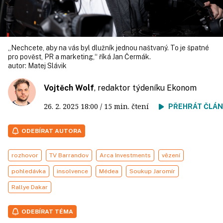
„Nechcete, aby na vás byl dlužník jednou naštvaný. To je špatné
pro pověst, PR a marketing,“ říká Jan Čermák.
autor:
Matej Slávik
Vojtěch Wolf
, redaktor týdeníku Ekonom
26. 2. 2025
18:00
/ 15 min. čtení
PŘEHRÁT ČLÁ
ODEBÍRAT AUTORA
rozhovor
TV Barrandov
Arca Investments
vězení
pohledávka
insolvence
Médea
Soukup Jaromír
Rallye Dakar
ODEBÍRAT TÉMA