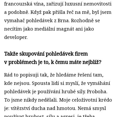
francouzská vína, zařizují luxusní nemovitosti
a podobně. Když pak přišla řeč na mě, byl jsem
vymahač pohledávek z Brna. Rozhodně se
necítím jako mediální magnát ani jako
developer.
Takže skupování pohledávek firem
v problémech je to, k čemu máte nejblíž?
Rád to popisuji tak, že hledáme řešení tam,
kde nejsou. Spousta lidí si myslí, že vymáhání
pohledávek je používání hrubé síly. Proboha.
To jsme nikdy nedělali. Moje celoživotní krédo
je: vítězství ducha nad hmotou. Nemá smysl
používat hrubost, sílu a agresi, je třeba