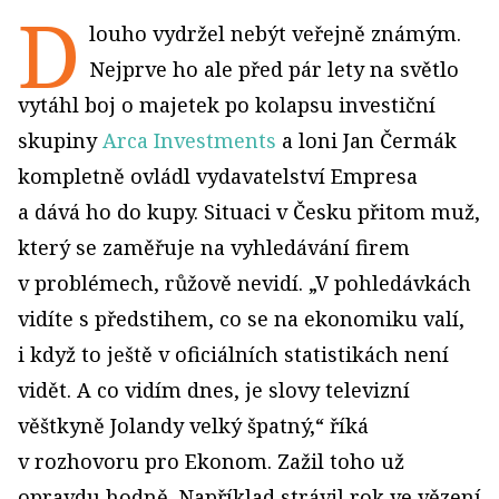
D
louho vydržel nebýt veřejně známým.
Nejprve ho ale před pár lety na světlo
vytáhl boj o majetek po kolapsu investiční
skupiny
Arca Investments
a loni Jan Čermák
kompletně ovládl vydavatelství Empresa
a dává ho do kupy. Situaci v Česku přitom muž,
který se zaměřuje na vyhledávání firem
v problémech, růžově nevidí. „V pohledávkách
vidíte s předstihem, co se na ekonomiku valí,
i když to ještě v oficiálních statistikách není
vidět. A co vidím dnes, je slovy televizní
věštkyně Jolandy velký špatný,“ říká
v rozhovoru pro Ekonom. Zažil toho už
opravdu hodně. Například strávil rok ve vězení