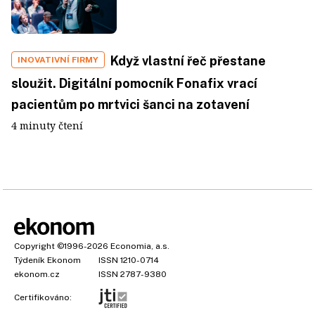
Když vlastní řeč přestane
INOVATIVNÍ FIRMY
sloužit. Digitální pomocník Fonafix vrací
pacientům po mrtvici šanci na zotavení
4 minuty čtení
Copyright
©1996-2026
Economia, a.s.
Týdeník Ekonom
ISSN 1210-0714
ekonom.cz
ISSN 2787-9380
Certifikováno: