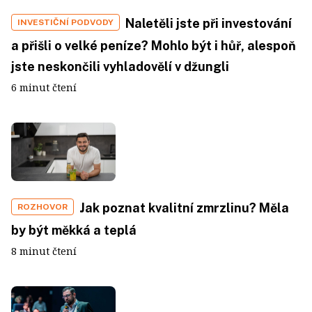
Naletěli jste při investování
INVESTIČNÍ PODVODY
a přišli o velké peníze? Mohlo být i hůř, alespoň
jste neskončili vyhladovělí v džungli
6 minut čtení
Jak poznat kvalitní zmrzlinu? Měla
ROZHOVOR
by být měkká a teplá
8 minut čtení