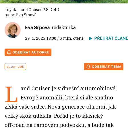
Toyota Land Cruiser 2.8 D‑4D
autor:
Eva Srpová
Eva Srpová
, redaktorka
29. 1. 2025
18:00
/ 3 min. čtení
PŘEHRÁT ČLÁN
ODEBÍRAT AUTORKU
automobil
ODEBÍRAT TÉMA
L
and Cruiser je v dnešní automobilové
Evropě anomálií, která si ale snadno
získá vaše srdce. Nová generace ohromí, jak
velký skok udělala. Pořád je to klasický
off‑road na rámovém podvozku, a bude tak