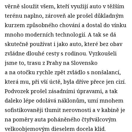
věrně sloužit všem, kteří využijí auto v těžším
terénu naplno, zároveň ale prošel důkladným
kurzem způsobného chování a dostal do vínku
mnoho moderních technologií. A tak se dá
skutečně používat i jako auto, které bez obav
zvládne dlouhé cesty s rodinou. Vyzkoušeli
jsme to, trasu z Prahy na Slovensko
a na otočku rychle zpět zvládlo s nonšalancí,
která mu, při vší úctě, byla dříve přece jen cizí.
Podvozek prošel zásadními úpravami, a tak
daleko lépe odolává náklonům, umí mnohem
sofistikovaněji tlumit nerovnosti a v kabině je
na poměry auta poháněného čtyřválcovým
velkoobjemovým dieselem docela klid.