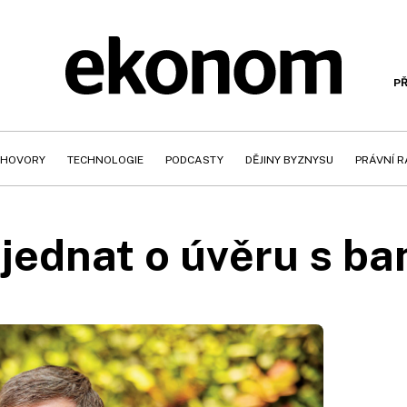
PŘ
HOVORY
TECHNOLOGIE
PODCASTY
DĚJINY BYZNYSU
PRÁVNÍ 
jednat o úvěru s b