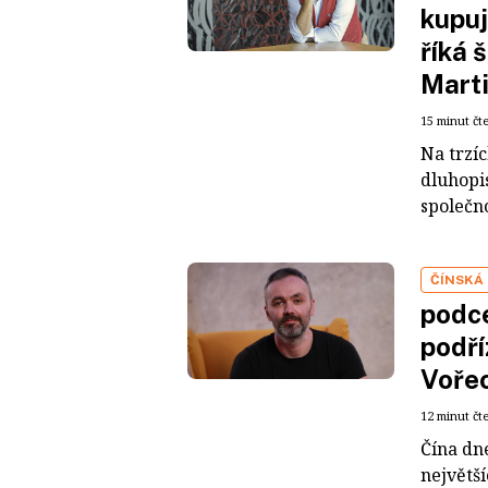
kupuj
říká 
Mart
15 minut čt
Na trzí
dluhopis
společno
ČÍNSKÁ
podce
podří
Voře
12 minut čt
Čína dn
největš