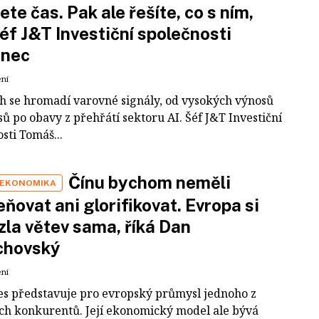
ete čas. Pak ale řešíte, co s ním,
šéf J&T Investiční společnosti
inec
ení
ch se hromadí varovné signály, od vysokých výnosů
ů po obavy z přehřátí sektoru AI. Šéf J&T Investiční
sti Tomáš...
Čínu bychom neměli
 EKONOMIKA
ňovat ani glorifikovat. Evropa si
zla větev sama, říká Dan
chovský
ení
es představuje pro evropský průmysl jednoho z
ích konkurentů. Její ekonomický model ale bývá