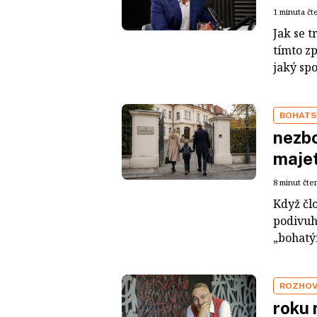
1 minuta čt
Jak se t
tímto z
jaký sp
BOHATS
nezbo
maje
8 minut čte
Když čl
podivuh
„bohatým
ROZHO
roku 