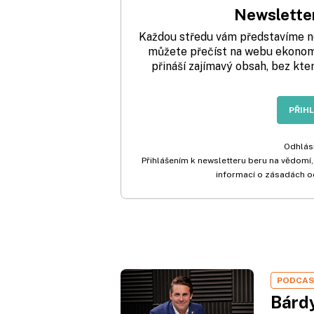
Newsletter
Každou středu vám představíme nej
můžete přečíst na webu ekonom.
přináší zajímavý obsah, bez kte
PŘIH
Odhlási
Přihlášením k newsletteru beru na vědomí,
informací o zásadách o
PODCA
Bárdy