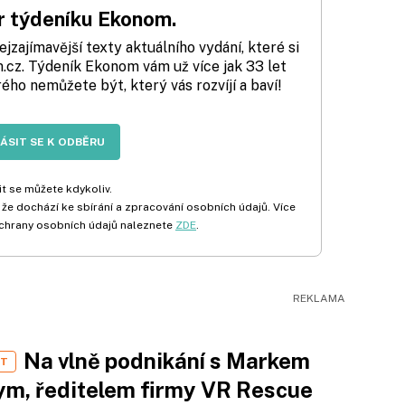
 týdeníku Ekonom.
zajímavější texty aktuálního vydání, které si
cz. Týdeník Ekonom vám už více jak 33 let
rého nemůžete být, který vás rozvíjí a baví!
LÁSIT SE K ODBĚRU
t se můžete kdykoliv.
 že dochází ke sbírání a zpracování osobních údajů. Více
chrany osobních údajů naleznete
ZDE
.
Na vlně podnikání s Markem
ST
m, ředitelem firmy VR Rescue