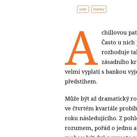
úvěr
banky
A
chillovou pat
Často u nich 
rozhoduje ta
zásadního kr
velmi vyplatí s bankou vyj
předstihem.
Může být až dramatický roz
ve čtvrtém kvartále probíh
roku následujícího. Z poh
rozumem, pořád o jednu a 