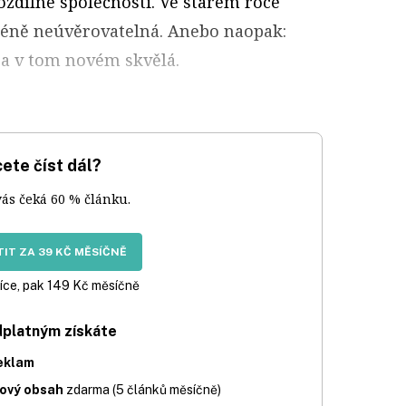
zdílné společnosti. Ve starém roce
méně neúvěrovatelná. Anebo naopak:
a v tom novém skvělá.
ete číst dál?
vás čeká 60 % článku.
IT ZA 39 KČ MĚSÍČNĚ
íce, pak 149 Kč měsíčně
dplatným získáte
eklam
iový obsah
zdarma (5 článků měsíčně)