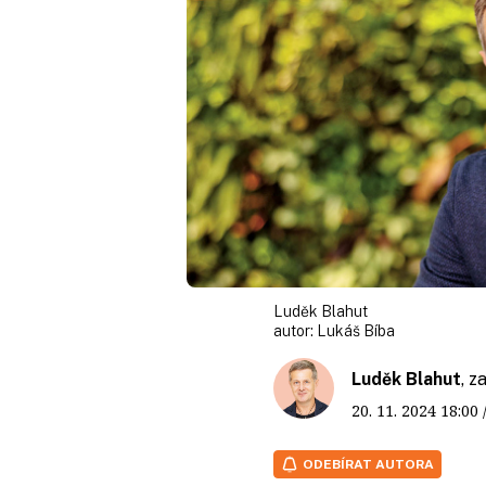
Luděk Blahut
autor:
Lukáš Bíba
Luděk Blahut
, z
20. 11. 2024
18:00
ODEBÍRAT AUTORA