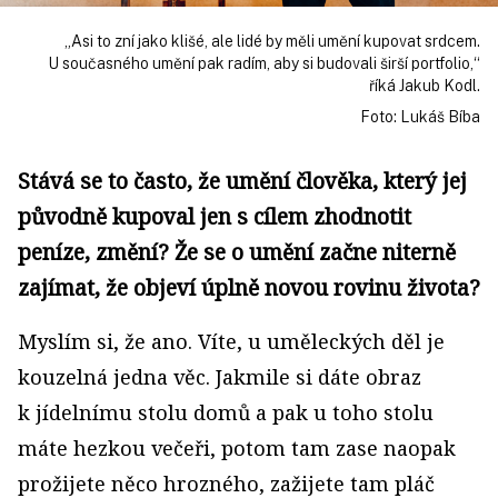
„Asi to zní jako klišé, ale lidé by měli umění kupovat srdcem.
U současného umění pak radím, aby si budovali širší portfolio,“
říká Jakub Kodl.
Foto: Lukáš Bíba
Stává se to často, že umění člověka, který jej
původně kupoval jen s cílem zhodnotit
peníze, změní? Že se o umění začne niterně
zajímat, že objeví úplně novou rovinu života?
Myslím si, že ano. Víte, u uměleckých děl je
kouzelná jedna věc. Jakmile si dáte obraz
k jídelnímu stolu domů a pak u toho stolu
máte hezkou večeři, potom tam zase naopak
prožijete něco hrozného, zažijete tam pláč