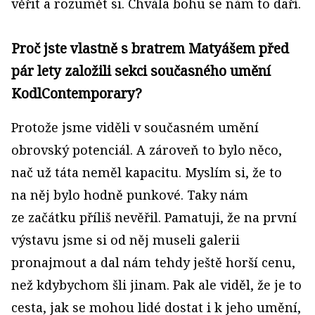
věřit a rozumět si. Chvála bohu se nám to daří.
Proč jste vlastně s bratrem Matyášem před
pár lety založili sekci současného umění
KodlContemporary?
Protože jsme viděli v současném umění
obrovský potenciál. A zároveň to bylo něco,
nač už táta neměl kapacitu. Myslím si, že to
na něj bylo hodně punkové. Taky nám
ze začátku příliš nevěřil. Pamatuji, že na první
výstavu jsme si od něj museli galerii
pronajmout a dal nám tehdy ještě horší cenu,
než kdybychom šli jinam. Pak ale viděl, že je to
cesta, jak se mohou lidé dostat i k jeho umění,