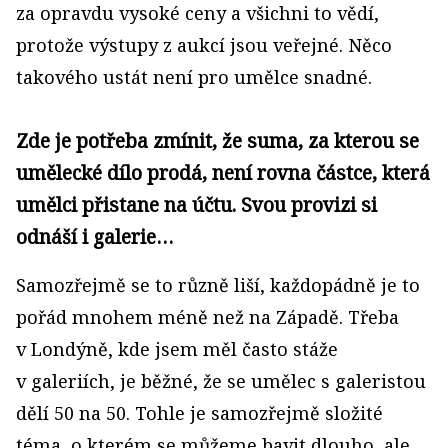
za opravdu vysoké ceny a všichni to vědí,
protože výstupy z aukcí jsou veřejné. Něco
takového ustát není pro umělce snadné.
Zde je potřeba zmínit, že suma, za kterou se
umělecké dílo prodá, není rovna částce, která
umělci přistane na účtu. Svou provizi si
odnáší i galerie…
Samozřejmě se to různě liší, každopádně je to
pořád mnohem méně než na Západě. Třeba
v Londýně, kde jsem měl často stáže
v galeriích, je běžné, že se umělec s galeristou
dělí 50 na 50. Tohle je samozřejmě složité
téma, o kterém se můžeme bavit dlouho, ale