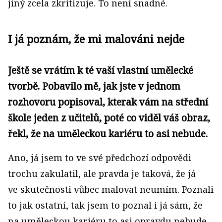
jiný zcela zkritizuje. To není snadné.
I já poznám, že mi malováni nejde
Ještě se vrátím k té vaší vlastní umělecké
tvorbě. Pobavilo mě, jak jste v jednom
rozhovoru popisoval, kterak vám na střední
škole jeden z učitelů, poté co viděl váš obraz,
řekl, že na uměleckou kariéru to asi nebude.
Ano, já jsem to ve své předchozí odpovědi
trochu zakulatil, ale pravda je taková, že já
ve skutečnosti vůbec malovat neumím. Poznali
to jak ostatní, tak jsem to poznal i já sám, že
na uměleckou kariéru to asi opravdu nebude.