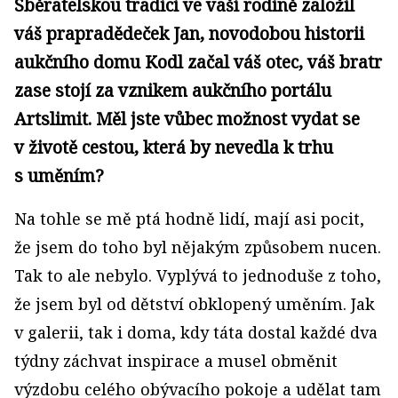
Sběratelskou tradici ve vaší rodině založil
váš prapradědeček Jan, novodobou historii
aukčního domu Kodl začal váš otec, váš bratr
zase stojí za vznikem aukčního portálu
Artslimit. Měl jste vůbec možnost vydat se
v životě cestou, která by nevedla k trhu
s uměním?
Na tohle se mě ptá hodně lidí, mají asi pocit,
že jsem do toho byl nějakým způsobem nucen.
Tak to ale nebylo. Vyplývá to jednoduše z toho,
že jsem byl od dětství obklopený uměním. Jak
v galerii, tak i doma, kdy táta dostal každé dva
týdny záchvat inspirace a musel obměnit
výzdobu celého obývacího pokoje a udělat tam