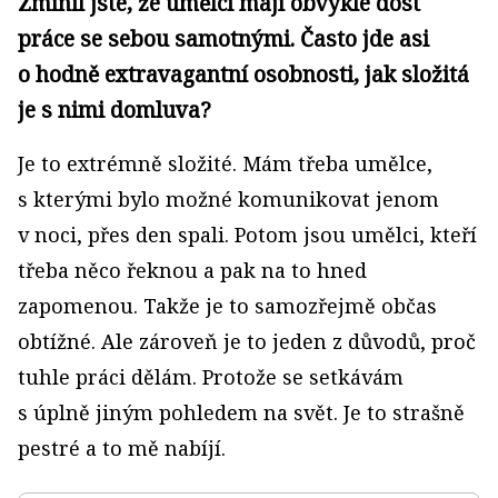
Zmínil jste, že umělci mají obvykle dost
práce se sebou samotnými. Často jde asi
o hodně extravagantní osobnosti, jak složitá
je s nimi domluva?
Je to extrémně složité. Mám třeba umělce,
s kterými bylo možné komunikovat jenom
v noci, přes den spali. Potom jsou umělci, kteří
třeba něco řeknou a pak na to hned
zapomenou. Takže je to samozřejmě občas
obtížné. Ale zároveň je to jeden z důvodů, proč
tuhle práci dělám. Protože se setkávám
s úplně jiným pohledem na svět. Je to strašně
pestré a to mě nabíjí.