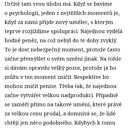
Určitě tam svou úlohu má. Když se bavíme
o psychologii, jeden z nejtěžších momentů je,
když za námi přijde nový umělec, s kterým
teprve rozjíždíme spolupráci. Najednou vydělá
hodně peněz, na což nebyl do té doby zvyklý.
To je dost nebezpečný moment, protože často
začne přemýšlet o svém umění jinak. Na tohle
si dávám opravdu velký pozor, protože já ho
můžu v ten moment zničit. Respektive ho
mohou zničit peníze. Třeba tak, že najednou
začne vytvářet velkou nadprodukci. Případně
se zaměří přímo na takové umění, které právě
za velkou cenu prodal, a domnívá se, že lidé
chtějí jen něco podobného. Kdybych k tomu