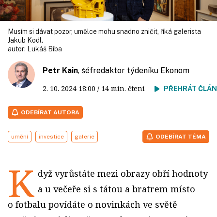
Musím si dávat pozor, umělce mohu snadno zničit, říká galerista
Jakub Kodl.
autor:
Lukáš Bíba
Petr Kain
, šéfredaktor týdeníku Ekonom
2. 10. 2024
18:00
/ 14 min. čtení
PŘEHRÁT ČLÁ
ODEBÍRAT AUTORA
umění
investice
galerie
ODEBÍRAT TÉMA
K
dyž vyrůstáte mezi obrazy obří hodnoty
a u večeře si s tátou a bratrem místo
o fotbalu povídáte o novinkách ve světě