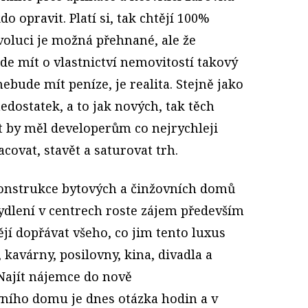
 opravit. Platí si, tak chtějí 100%
evoluci je možná přehnané, ale že
de mít o vlastnictví nemovitostí takový
ebude mít peníze, je realita. Stejně jako
 nedostatek, a to jak nových, tak těch
t by měl developerům co nejrychleji
covat, stavět a saturovat trh.
ekonstrukce bytových a činžovních domů
bydlení v centrech roste zájem především
tějí dopřávat všeho, co jim tento luxus
, kavárny, posilovny, kina, divadla a
Najít nájemce do nově
ního domu je dnes otázka hodin a v