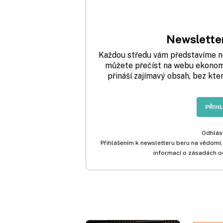
Newsletter
Každou středu vám představíme nej
můžete přečíst na webu ekonom.
přináší zajímavý obsah, bez kte
PŘIH
Odhlási
Přihlášením k newsletteru beru na vědomí,
informací o zásadách o