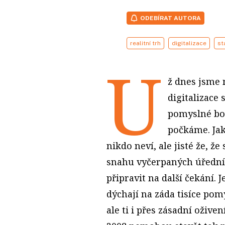
ODEBÍRAT AUTORA
realitní trh
digitalizace
st
U
ž dnes jsme 
digitalizace 
pomyslné bo
počkáme. Jak
nikdo neví, ale jisté že, ž
snahu vyčerpaných úřední
připravit na další čekání.
dýchají na záda tisíce pomy
ale ti i přes zásadní oživen