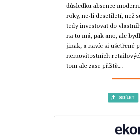
důsledku absence moderní
roky, ne-li desetiletí, než 
tedy investovat do vlastní
na to má, pak ano, ale byd
jinak, a navíc si ušetřené
nemovitostních retailových
tom ale zase příště....
SDÍLET