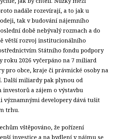
chle, jak by chtěli. Nůžky mezi
oto nadále rozevírají, a to jak u
odeji, tak v budování nájemního
 poslední době nebývalý rozmach a do
ě větší rozvoj institucionálního
ostřednictvím Státního fondu podpory
ny roku 2026 vyčerpáno na 7 miliard
 pro obce, kraje či právnické osoby na
. Další miliardy pak plynou od
h investorů a zájem o výstavbu
i významnými developery dává tušit
m trhu.
Čechům vštěpováno, že pořízení
lepší investice a na bydlení v nájmu se