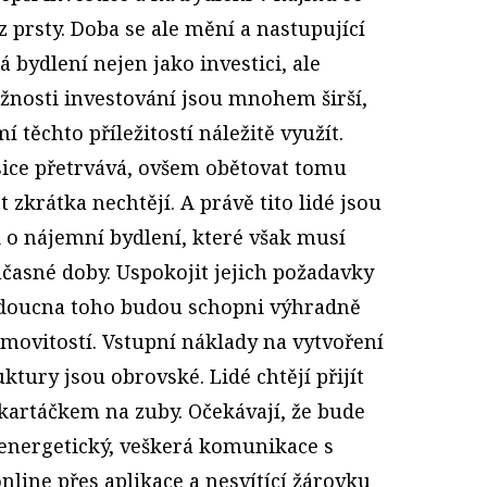
 prsty. Doba se ale mění a nastupující
 bydlení nejen jako investici, ale
žnosti investování jsou mnohem širší,
í těchto příležitostí náležitě využít.
sice přetrvává, ovšem obětovat tomu
t zkrátka nechtějí. A právě tito lidé jsou
i o nájemní bydlení, které však musí
asné doby. Uspokojit jejich požadavky
budoucna toho budou schopni výhradně
emovitostí. Vstupní náklady na vytvoření
tury jsou obrovské. Lidé chtějí přijít
 kartáčkem na zuby. Očekávají, že bude
energetický, veškerá komunikace s
line přes aplikace a nesvítící žárovku