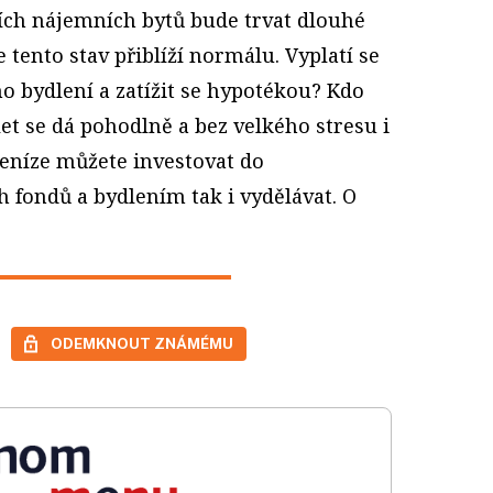
ch nájemních bytů bude trvat dlouhé
se tento stav přiblíží normálu. Vyplatí se
ho bydlení a zatížit se hypotékou? Kdo
let se dá pohodlně a bez velkého stresu i
 peníze můžete investovat do
 fondů a bydlením tak i vydělávat. O
ODEMKNOUT ZNÁMÉMU