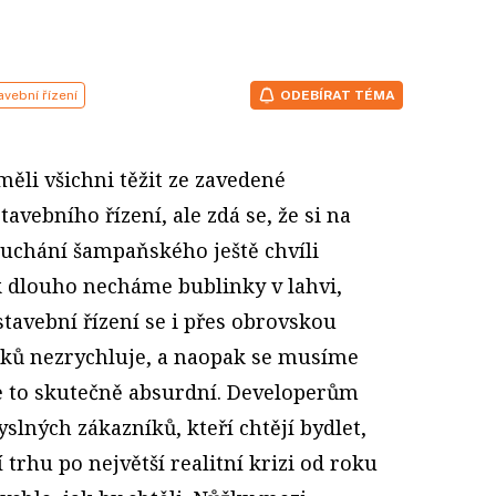
avební řízení
ODEBÍRAT TÉMA
měli všichni těžit ze zavedené
stavebního řízení, ale zdá se, že si na
uchání šampaňského ještě chvíli
 dlouho necháme bublinky v lahvi,
e stavební řízení se i přes obrovskou
ků nezrychluje, a naopak se musíme
 Je to skutečně absurdní. Developerům
slných zákazníků, kteří chtějí bydlet,
í trhu po největší realitní krizi od roku