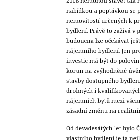
2008 nemohou stavět tak ry
nabídkou a poptávkou se pr
nemovitostí určených k pr
bydlení. Právě to zažívá v
budoucna lze očekávat ješt
nájemního bydlení. Jen pr
investic má být do polovi
korun na zvýhodněné úvěry
stavby dostupného bydlení
drobných i kvalifikovanýc
nájemních bytů mezi všem
zásadní změnu na realitní
Od devadesátých let bylo 
vlastního bydlení je ta nej