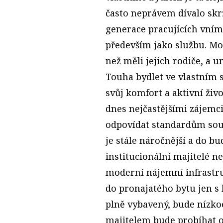
často neprávem dívalo skrz
generace pracujících vnímá
především jako službu. Mo
než měli jejich rodiče, a um
Touha bydlet ve vlastním 
svůj komfort a aktivní živo
dnes nejčastějšími zájemc
odpovídat standardům souč
je stále náročnější a do 
institucionální majitelé n
moderní nájemní infrastruk
do pronajatého bytu jen s
plně vybavený, bude nízko
majitelem bude probíhat on