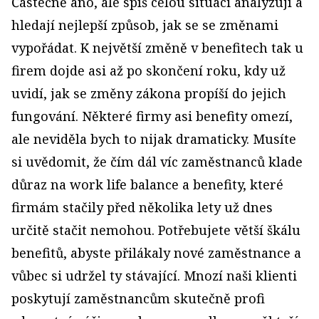
Částečně ano, ale spíš celou situaci analyzují a
hledají nejlepší způsob, jak se se změnami
vypořádat. K největší změně v benefitech tak u
firem dojde asi až po skončení roku, kdy už
uvidí, jak se změny zákona propíší do jejich
fungování. Některé firmy asi benefity omezí,
ale neviděla bych to nijak dramaticky. Musíte
si uvědomit, že čím dál víc zaměstnanců klade
důraz na work life balance a benefity, které
firmám stačily před několika lety už dnes
určitě stačit nemohou. Potřebujete větší škálu
benefitů, abyste přilákaly nové zaměstnance a
vůbec si udržel ty stávající. Mnozí naši klienti
poskytují zaměstnancům skutečně profi