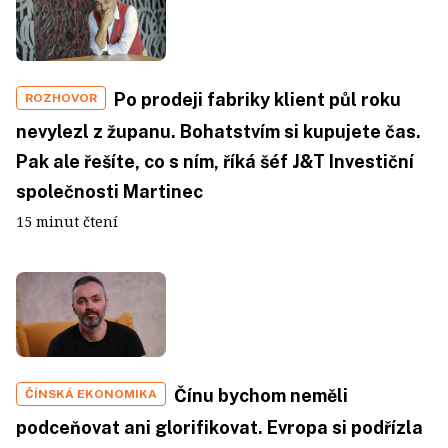
Po prodeji fabriky klient půl roku
ROZHOVOR
nevylezl z županu. Bohatstvím si kupujete čas.
Pak ale řešíte, co s ním, říká šéf J&T Investiční
společnosti Martinec
15 minut čtení
Čínu bychom neměli
ČÍNSKÁ EKONOMIKA
podceňovat ani glorifikovat. Evropa si podřízla