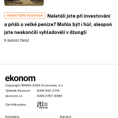
Naletěli jste při investování
INVESTIČNÍ PODVODY
a přišli o velké peníze? Mohlo být i hůř, alespoň
jste neskončili vyhladovělí v džungli
6 minut čtení
Copyright
©1996-2026
Economia, a.s.
Týdeník Ekonom
ISSN 1210-0714
ekonom.cz
ISSN 2787-9380
Certifikováno:
Kontakty
Kariéra