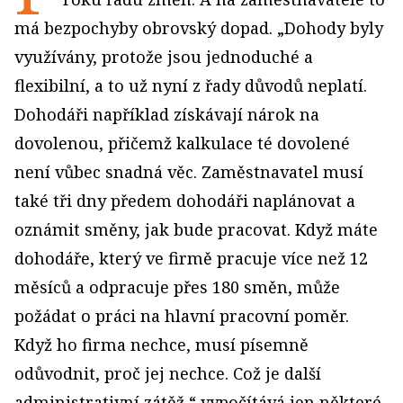
má bezpochyby obrovský dopad. „Dohody byly
využívány, protože jsou jednoduché a
flexibilní, a to už nyní z řady důvodů neplatí.
Dohodáři například získávají nárok na
dovolenou, přičemž kalkulace té dovolené
není vůbec snadná věc. Zaměstnavatel musí
také tři dny předem dohodáři naplánovat a
oznámit směny, jak bude pracovat. Když máte
dohodáře, který ve firmě pracuje více než 12
měsíců a odpracuje přes 180 směn, může
požádat o práci na hlavní pracovní poměr.
Když ho firma nechce, musí písemně
odůvodnit, proč jej nechce. Což je další
administrativní zátěž,“ vypočítává jen některé