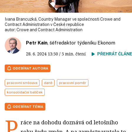
Ivana Brancuzká, Country Manager ve společnosti Crowe and
Contract Administration v České republice
autor:
Crowe and Contract Administration
Petr Kain
, šéfredaktor týdeníku Ekonom
28. 6. 2024
13:50
/ 5 min. čtení
PŘEHRÁT ČLÁN
ODEBÍRAT AUTORA
pracovní smlouva
daně
pracovní poměr
konsolidační balíček
ODEBÍRAT TÉMA
P
ráce na dohodu doznává od letošního
roku řadu změn. A na zaměstnavatele to