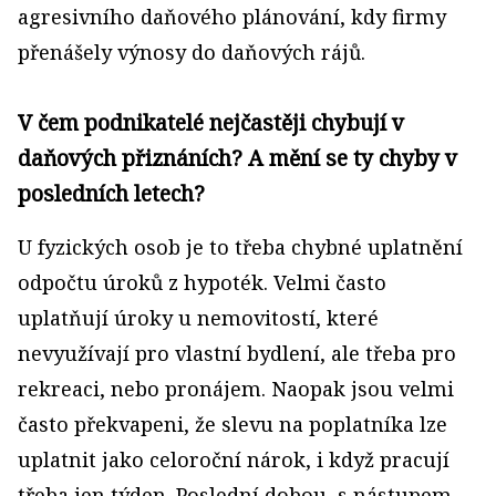
agresivního daňového plánování, kdy firmy
přenášely výnosy do daňových rájů.
V čem podnikatelé nejčastěji chybují v
daňových přiznáních? A mění se ty chyby v
posledních letech?
U fyzických osob je to třeba chybné uplatnění
odpočtu úroků z hypoték. Velmi často
uplatňují úroky u nemovitostí, které
nevyužívají pro vlastní bydlení, ale třeba pro
rekreaci, nebo pronájem. Naopak jsou velmi
často překvapeni, že slevu na poplatníka lze
uplatnit jako celoroční nárok, i když pracují
třeba jen týden. Poslední dobou, s nástupem